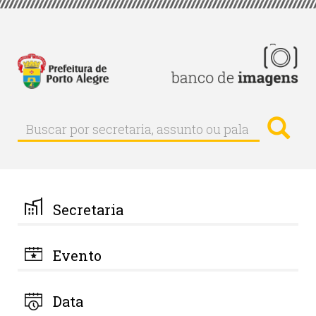
Pular
para
o
conteúdo
principal
Busc
Buscar
Buscar
por
secretaria,
assunto
ou
palavra-
Secretaria
chave
Evento
Data