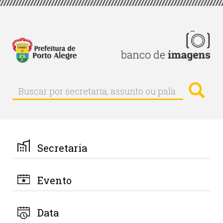
Pular
para
o
conteúdo
principal
Busc
Buscar
Buscar
por
secretaria,
assunto
ou
palavra-
Secretaria
chave
Evento
Data