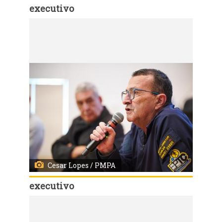
executivo
Código:
167967
Porto Alegre, RS, Brasil - 03/08/2026 - Reunião de alinhamento com os chefes de democracia e gestores das subprefeituras e os demais órgãos do governo. Local: Auditório da AIAMU. Fotos: Cesar Lopes/ PMPA
Cesar Lopes / PMPA
executivo
Código:
167970
Porto Alegre, RS, Brasil - 03/08/2026 - Reunião de alinhamento com os chefes de democracia e gestores das subprefeituras e os demais órgãos do governo. Local: Auditório da AIAMU. Fotos: Cesar Lopes/ PMPA