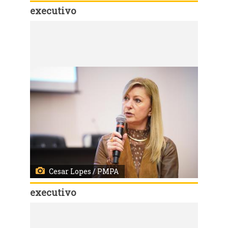
executivo
Código:
167965
Porto Alegre, RS, Brasil - 03/08/2026 - Reunião de alinhamento com os chefes de democracia e gestores das subprefeituras e os demais órgãos do governo. Local: Auditório da AIAMU. Fotos: Cesar Lopes/ PMPA
Cesar Lopes / PMPA
executivo
Código:
167968
Porto Alegre, RS, Brasil - 03/08/2026 - Reunião de alinhamento com os chefes de democracia e gestores das subprefeituras e os demais órgãos do governo. Local: Auditório da AIAMU. Fotos: Cesar Lopes/ PMPA