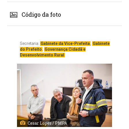
Código da foto
Secretaria:
Gabinete da Vice-Prefeita
,
Gabinete
do Prefeito
,
Governança Cidadã e
Desenvolvimento Rural
Cesar Lopes / PMPA