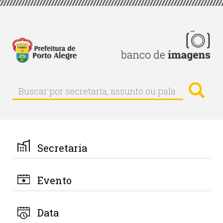
Pular
para
o
conteúdo
principal
Busc
Buscar
Buscar
por
secretaria,
assunto
ou
palavra-
Secretaria
chave
Evento
Data