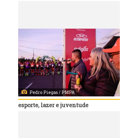
Código:
114629
Porto Alegre, RS, 04/06/2023 - A 38ª Maratona Internacional de Porto Alegre ocorre neste fim de semana. No domingo foi a vez da maratona. Este ano a maratona internacional tem como novidade a inclusão, no percurso dos 42.195 metros, da região do Centro Histórico. Fotos: Pedro Piegas /PMPA
Pedro Piegas / PMPA
esporte, lazer e juventude
Código:
114627
Porto Alegre, RS, 04/06/2023 - A 38ª Maratona Internacional de Porto Alegre ocorre neste fim de semana. No domingo foi a vez da maratona. Este ano a maratona internacional tem como novidade a inclusão, no percurso dos 42.195 metros, da região do Centro Histórico. Fotos: Pedro Piegas /PMPA