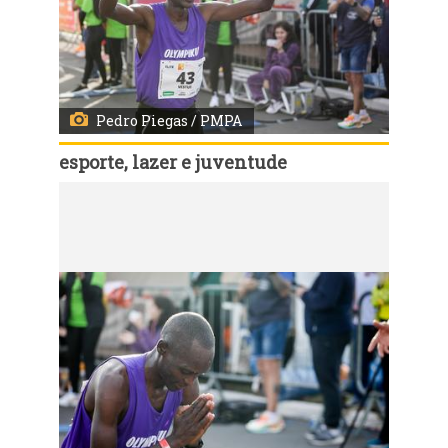
Pedro Piegas / PMPA
esporte, lazer e juventude
Código:
114626
Porto Alegre, RS, 04/06/2023 - A 38ª Maratona Internacional de Porto Alegre ocorre neste fim de semana. No domingo foi a vez da maratona. Este ano a maratona internacional tem como novidade a inclusão, no percurso dos 42.195 metros, da região do Centro Histórico. Fotos: Pedro Piegas /PMPA