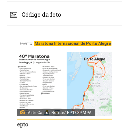
Código da foto
Evento:
Maratona Internacional de Porto Alegre
Arte Carlos Rohde/ EPTC/PMPA
eptc