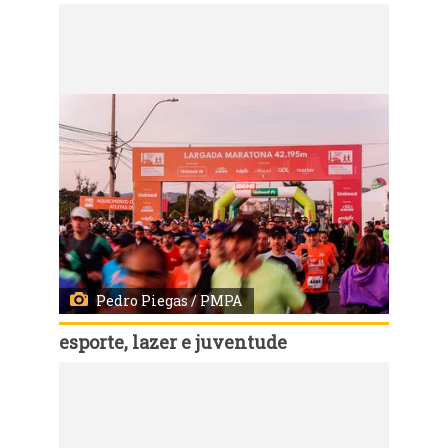
Código:
149548
Porto Alegre, RS, 05/6/2025: Mapa com o percurso da 40ª Maratona Internacional de Porto Alegre. A prefeitura apresentou nesta quarta-feira, 4, o esquema especial de trânsito e transporte para a 40ª Maratona Internacional de Porto Alegre, que ocorre neste final de semana. Serão dois dias de provas, com largadas a partir das 7h no sábado, 7, e domingo, 8. Na reunião, organizada pela Empresa Pública de Transporte e Circulação (EPTC), os órgãos envolvidos reforçaram o papel das instituições no planejamento e execução do evento para garantir o êxito e a segurança da maratona. Arte: Carlos Rohde/EPTC/PMPA
Pedro Piegas / PMPA
esporte, lazer e juventude
Código:
114630
Porto Alegre, RS, 04/06/2023 - A 38ª Maratona Internacional de Porto Alegre ocorre neste fim de semana. No domingo foi a vez da maratona. Este ano a maratona internacional tem como novidade a inclusão, no percurso dos 42.195 metros, da região do Centro Histórico. Fotos: Pedro Piegas /PMPA