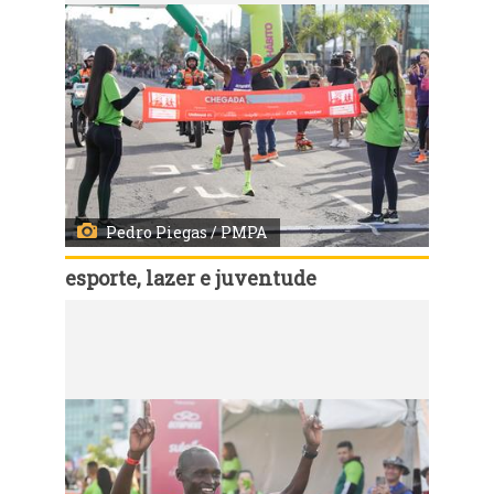
Pedro Piegas / PMPA
esporte, lazer e juventude
Código:
114625
Porto Alegre, RS, 04/06/2023 - A 38ª Maratona Internacional de Porto Alegre ocorre neste fim de semana. No domingo foi a vez da maratona. Este ano a maratona internacional tem como novidade a inclusão, no percurso dos 42.195 metros, da região do Centro Histórico. Fotos: Pedro Piegas /PMPA