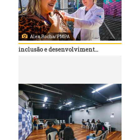
Alex Rocha/PMPA
inclusão e desenvolvimento humano
Código:
168108
Porto Alegre, RS, Brasil, 06/8/2026: Em celebração ao Dia Internacional da Juventude, comemorado em 12 de agosto, a Prefeitura de Porto Alegre realiza, desta quinta-feira, 6, até o dia 19, a Semana Municipal da Juventude, com uma programação de atividades de Saúde, culturais, esportivas, de cidadania, qualificação e empregabilidade em diferentes regiões da cidade. Pela primeira vez, a abertura oficial foi marcada por um Feirão da Empregabilidade, promovido pelo Sine Municipal, nesta quinta-feira, das 9h às 13h, na Pracinha da Cultura da Lomba do Pinheiro (Estrada João de Oliveira Remião, 5.250). Foto: Alex Rocha/PMPA