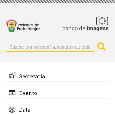
Pular
para
o
conteúdo
principal
Busc
Buscar
Buscar
por
secretaria,
assunto
ou
palavra-
Secretaria
chave
Evento
Data