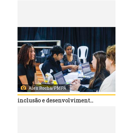
Código:
168109
Porto Alegre, RS, Brasil, 06/8/2026: Em celebração ao Dia Internacional da Juventude, comemorado em 12 de agosto, a Prefeitura de Porto Alegre realiza, desta quinta-feira, 6, até o dia 19, a Semana Municipal da Juventude, com uma programação de atividades de Saúde, culturais, esportivas, de cidadania, qualificação e empregabilidade em diferentes regiões da cidade. Pela primeira vez, a abertura oficial foi marcada por um Feirão da Empregabilidade, promovido pelo Sine Municipal, nesta quinta-feira, das 9h às 13h, na Pracinha da Cultura da Lomba do Pinheiro (Estrada João de Oliveira Remião, 5.250). Foto: Alex Rocha/PMPA
Alex Rocha/PMPA
inclusão e desenvolvimento humano
Código:
168107
Porto Alegre, RS, Brasil, 06/8/2026: Em celebração ao Dia Internacional da Juventude, comemorado em 12 de agosto, a Prefeitura de Porto Alegre realiza, desta quinta-feira, 6, até o dia 19, a Semana Municipal da Juventude, com uma programação de atividades de Saúde, culturais, esportivas, de cidadania, qualificação e empregabilidade em diferentes regiões da cidade. Pela primeira vez, a abertura oficial foi marcada por um Feirão da Empregabilidade, promovido pelo Sine Municipal, nesta quinta-feira, das 9h às 13h, na Pracinha da Cultura da Lomba do Pinheiro (Estrada João de Oliveira Remião, 5.250). Foto: Alex Rocha/PMPA