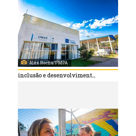
Alex Rocha/PMPA
inclusão e desenvolvimento humano
Código:
168104
Porto Alegre, RS, Brasil, 06/8/2026: Em celebração ao Dia Internacional da Juventude, comemorado em 12 de agosto, a Prefeitura de Porto Alegre realiza, desta quinta-feira, 6, até o dia 19, a Semana Municipal da Juventude, com uma programação de atividades de Saúde, culturais, esportivas, de cidadania, qualificação e empregabilidade em diferentes regiões da cidade. Pela primeira vez, a abertura oficial foi marcada por um Feirão da Empregabilidade, promovido pelo Sine Municipal, nesta quinta-feira, das 9h às 13h, na Pracinha da Cultura da Lomba do Pinheiro (Estrada João de Oliveira Remião, 5.250). Foto: Alex Rocha/PMPA