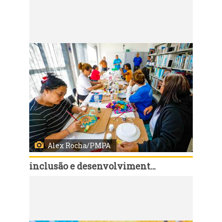
Código:
168106
Porto Alegre, RS, Brasil, 06/8/2026: Em celebração ao Dia Internacional da Juventude, comemorado em 12 de agosto, a Prefeitura de Porto Alegre realiza, desta quinta-feira, 6, até o dia 19, a Semana Municipal da Juventude, com uma programação de atividades de Saúde, culturais, esportivas, de cidadania, qualificação e empregabilidade em diferentes regiões da cidade. Pela primeira vez, a abertura oficial foi marcada por um Feirão da Empregabilidade, promovido pelo Sine Municipal, nesta quinta-feira, das 9h às 13h, na Pracinha da Cultura da Lomba do Pinheiro (Estrada João de Oliveira Remião, 5.250). Foto: Alex Rocha/PMPA
Alex Rocha/PMPA
inclusão e desenvolvimento humano
Código:
168111
Porto Alegre, RS, Brasil, 06/8/2026: Em celebração ao Dia Internacional da Juventude, comemorado em 12 de agosto, a Prefeitura de Porto Alegre realiza, desta quinta-feira, 6, até o dia 19, a Semana Municipal da Juventude, com uma programação de atividades de Saúde, culturais, esportivas, de cidadania, qualificação e empregabilidade em diferentes regiões da cidade. Pela primeira vez, a abertura oficial foi marcada por um Feirão da Empregabilidade, promovido pelo Sine Municipal, nesta quinta-feira, das 9h às 13h, na Pracinha da Cultura da Lomba do Pinheiro (Estrada João de Oliveira Remião, 5.250). Foto: Alex Rocha/PMPA