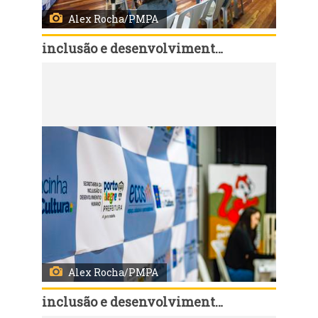
Alex Rocha/PMPA
inclusão e desenvolvimento humano
Código:
168105
Porto Alegre, RS, Brasil, 06/8/2026: Em celebração ao Dia Internacional da Juventude, comemorado em 12 de agosto, a Prefeitura de Porto Alegre realiza, desta quinta-feira, 6, até o dia 19, a Semana Municipal da Juventude, com uma programação de atividades de Saúde, culturais, esportivas, de cidadania, qualificação e empregabilidade em diferentes regiões da cidade. Pela primeira vez, a abertura oficial foi marcada por um Feirão da Empregabilidade, promovido pelo Sine Municipal, nesta quinta-feira, das 9h às 13h, na Pracinha da Cultura da Lomba do Pinheiro (Estrada João de Oliveira Remião, 5.250). Foto: Alex Rocha/PMPA
Alex Rocha/PMPA
inclusão e desenvolvimento humano