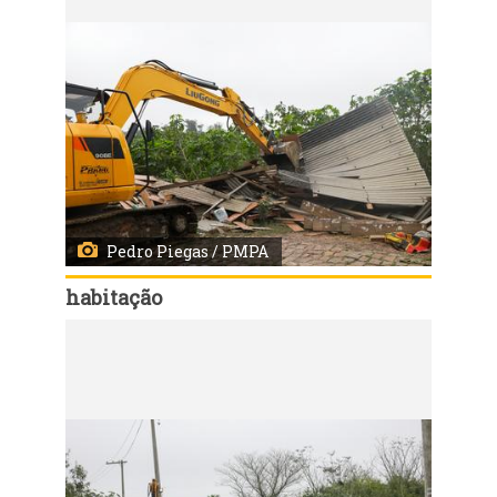
Pedro Piegas / PMPA
habitação
Código:
167934
Porto Alegre, RS, 03/08/2026 - Início das demolições das casas da Vila Dique. Fotos: Pedro Piegas / PMPA