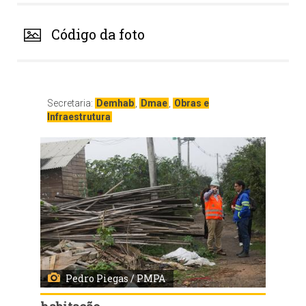
Código da foto
Secretaria:
Demhab
,
Dmae
,
Obras e
Infraestrutura
Pedro Piegas / PMPA