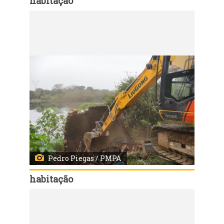
habitação
Código:
167938
Porto Alegre, RS, 03/08/2026 - Início das demolições das casas da Vila Dique. Fotos: Pedro Piegas / PMPA
Pedro Piegas / PMPA
habitação
Código:
167939
Porto Alegre, RS, 03/08/2026 - Início das demolições das casas da Vila Dique. Fotos: Pedro Piegas / PMPA