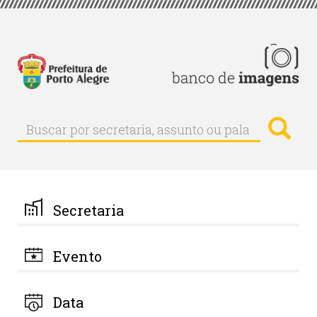
Pular
para
o
conteúdo
principal
Busc
Buscar
Buscar
por
secretaria,
assunto
ou
palavra-
Secretaria
chave
Evento
Data