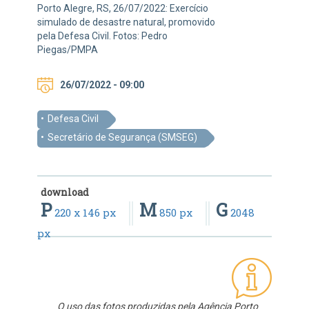
Porto Alegre, RS, 26/07/2022: Exercício
simulado de desastre natural, promovido
pela Defesa Civil. Fotos: Pedro
Piegas/PMPA
26/07/2022 - 09:00
Defesa Civil
Secretário de Segurança (SMSEG)
download
P
M
G
220 x 146 px
850 px
2048
px
O uso das fotos produzidas pela Agência Porto