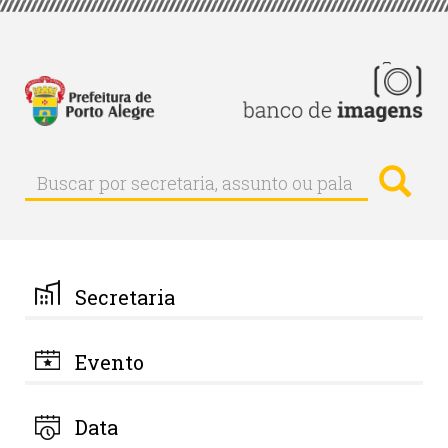
Pular
para
o
conteúdo
principal
Busc
Buscar
Buscar
por
secretaria,
assunto
ou
palavra-
Secretaria
chave
Evento
Data