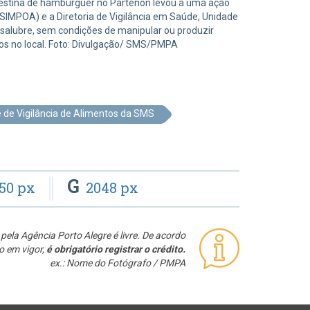
ndestina de hambúrguer no Partenon levou a uma ação
SIMPOA) e a Diretoria de Vigilância em Saúde, Unidade
 insalubre, sem condições de manipular ou produzir
dos no local. Foto: Divulgação/ SMS/PMPA
 de Vigilância de Alimentos da SMS
G
50 px
2048 px
pela Agência Porto Alegre é livre. De acordo
o em vigor,
é obrigatório registrar o crédito.
ex.: Nome do Fotógrafo / PMPA