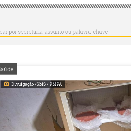
r
ar
aria,
to
a-
Saúde
Divulgação /SMS / PMPA