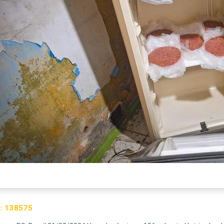
:
138575