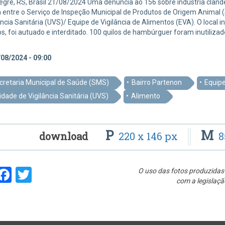
egre, RS, Brasil 21/08/2024 Uma denúncia ao 156 sobre indústria cla
 entre o Serviço de Inspeção Municipal de Produtos de Origem Animal (
ância Sanitária (UVS)/ Equipe de Vigilância de Alimentos (EVA). O local
s, foi autuado e interditado. 100 quilos de hambúrguer foram inutiliza
08/2024 - 09:00
cretaria Municipal de Saúde (SMS)
Bairro Partenon
Equipe
idade de Vigilância Sanitária (UVS)
Alimento
P
M
download
220 x 146 px
8
hare
Facebook
Twitter
O uso das fotos produzidas 
com a legislaçã