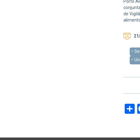
Porto Al
conjunta
de Vigil
alimento
21/
Se
Un
S