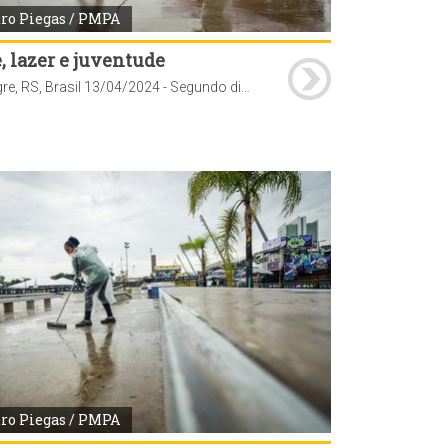
ro Piegas / PMPA
, lazer e juventude
Porto Alegre, RS, Brasil 13/04/2024 - Segundo dia de STU National 2024 etapa Porto Alegre. Foto: Pedro Piegas / PMPA
ro Piegas / PMPA