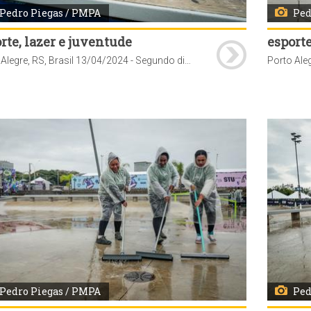
Pedro Piegas / PMPA
Ped
rte, lazer e juventude
esporte
Porto Alegre, RS, Brasil 13/04/2024 - Segundo dia de STU National 2024 etapa Porto Alegre. Foto: Pedro Piegas / PMPA
Pedro Piegas / PMPA
Ped