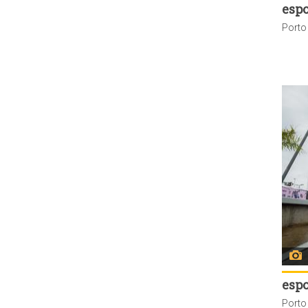
espo
espo