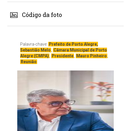
Código da foto
Palavra-chave:
Prefeito de Porto Alegre,
Sebastião Melo
,
Câmara Municipal de Porto
Alegre (CMPA)
,
Presidente
,
Mauro Pinheiro
,
Reunião