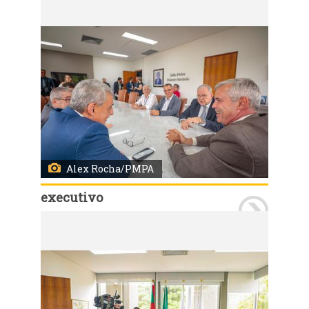
Alex Rocha/PMPA
executivo
Porto Alegre, RS, Brasil 25/11/2024: O prefeito, Sebastião Melo, participou, na tarde desta segunda-feira (26), de reunião com o presidente da Câmara de Vereadores, vereador, Mauro Pinheiro. A reunião foi realizada no Salão Nobre Vereador Dilamar Machado. Foto: Alex Rocha/PMPA