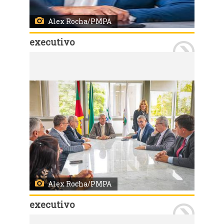
Alex Rocha/PMPA
executivo
Porto Alegre, RS, Brasil 25/11/2024: O prefeito, Sebastião Melo, participou, na tarde desta segunda-feira (26), de reunião com o presidente da Câmara de Vereadores, vereador, Mauro Pinheiro. A reunião foi realizada no Salão Nobre Vereador Dilamar Machado. Foto: Alex Rocha/PMPA
Alex Rocha/PMPA
executivo
Porto Alegre, RS, Brasil 25/11/2024: O prefeito, Sebastião Melo, participou, na tarde desta segunda-feira (26), de reunião com o presidente da Câmara de Vereadores, vereador, Mauro Pinheiro. A reunião foi realizada no Salão Nobre Vereador Dilamar Machado. Foto: Alex Rocha/PMPA