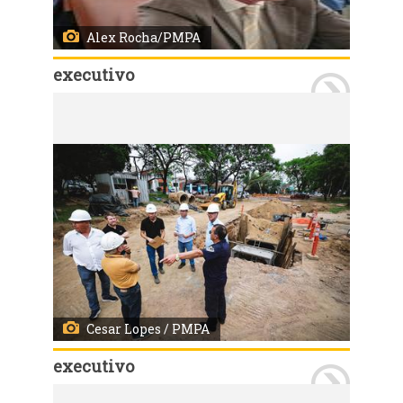
Alex Rocha/PMPA
executivo
Porto Alegre, RS, Brasil 25/11/2024: O prefeito, Sebastião Melo, participou, na tarde desta segunda-feira (26), de reunião com o presidente da Câmara de Vereadores, vereador, Mauro Pinheiro. A reunião foi realizada no Salão Nobre Vereador Dilamar Machado. Foto: Alex Rocha/PMPA
Cesar Lopes / PMPA
executivo
Porto Alegre, RS, Brasil - 06/11/2024 - Prefeito em exercício vistoria obra de drenagem no bairro Chácara das Pedras. Local: Avenida Teixeira Mendes. Fotos: Cesar Lopes/ PMPA