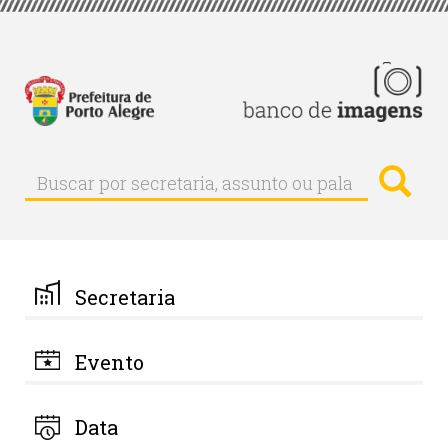
Pular
para
o
conteúdo
principal
Busc
Buscar
Buscar
por
secretaria,
assunto
ou
palavra-
Secretaria
chave
Evento
Data