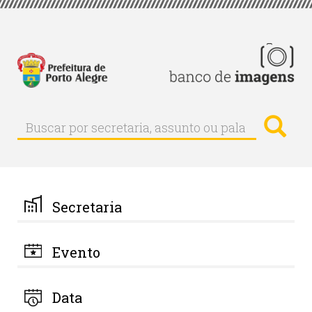
Pular
para
o
conteúdo
principal
Busc
Buscar
Buscar
por
secretaria,
assunto
ou
palavra-
Secretaria
chave
Evento
Data