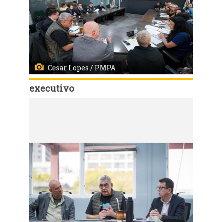
Cesar Lopes / PMPA
executivo
Código:
167459
Porto Alegre, RS, Brasil - 17/07/2026 - Reunião com Sindicato dos Municipários de Porto Alegre - SIMPA. Local: Centro Integrado de Coordenação da Cidade de Porto Alegre (CEIC-PoA), R. João Neves da Fontoura, 91 - Azenha. Fotos: Cesar Lopes/ PMPA