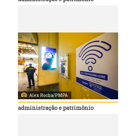
Código:
166121
Porto Alegre, RS, Brasil, 10/6/2026: O Mercado Público Central de Porto Alegre, localizado no coração da cidade, é um dos ícones mais significativos do patrimônio histórico e cultural da região. Além de seu valor histórico e arquitetônico, o Mercado Público desempenha um papel fundamental como um centro comercial vibrante que atende tanto a moradores locais quanto a visitantes. Foto: Alex Rocha/PMPA
Alex Rocha/PMPA
administração e patrimônio
Código:
166120
Porto Alegre, RS, Brasil, 10/6/2026: O Mercado Público Central de Porto Alegre, localizado no coração da cidade, é um dos ícones mais significativos do patrimônio histórico e cultural da região. Além de seu valor histórico e arquitetônico, o Mercado Público desempenha um papel fundamental como um centro comercial vibrante que atende tanto a moradores locais quanto a visitantes. Foto: Alex Rocha/PMPA