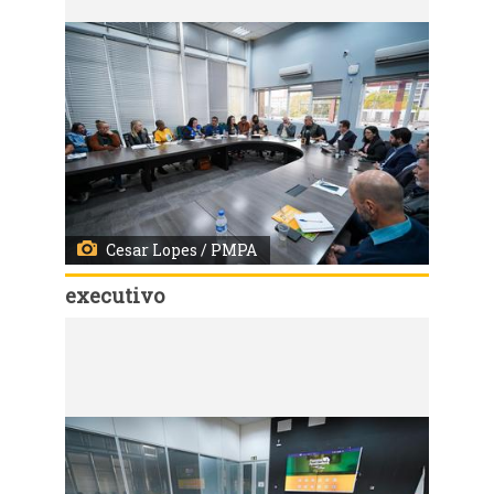
Cesar Lopes / PMPA
executivo
Código:
167457
Porto Alegre, RS, Brasil - 17/07/2026 - Reunião com Sindicato dos Municipários de Porto Alegre - SIMPA. Local: Centro Integrado de Coordenação da Cidade de Porto Alegre (CEIC-PoA), R. João Neves da Fontoura, 91 - Azenha. Fotos: Cesar Lopes/ PMPA