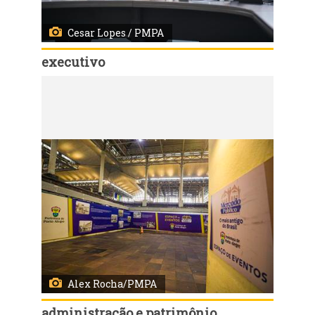
Cesar Lopes / PMPA
executivo
Código:
167461
Porto Alegre, RS, Brasil - 17/07/2026 - Reunião com Sindicato dos Municipários de Porto Alegre - SIMPA. Local: Centro Integrado de Coordenação da Cidade de Porto Alegre (CEIC-PoA), R. João Neves da Fontoura, 91 - Azenha. Fotos: Cesar Lopes/ PMPA
Alex Rocha/PMPA
administração e patrimônio