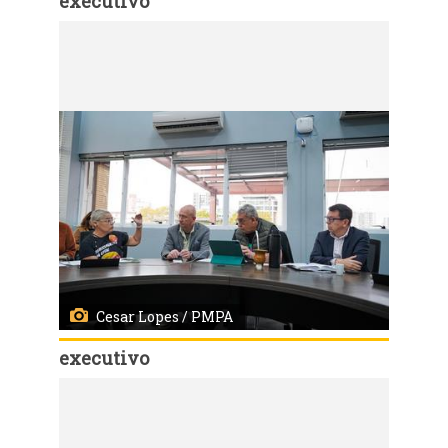
executivo
Código:
167460
Porto Alegre, RS, Brasil - 17/07/2026 - Reunião com Sindicato dos Municipários de Porto Alegre - SIMPA. Local: Centro Integrado de Coordenação da Cidade de Porto Alegre (CEIC-PoA), R. João Neves da Fontoura, 91 - Azenha. Fotos: Cesar Lopes/ PMPA
Cesar Lopes / PMPA
executivo
Código:
167462
Porto Alegre, RS, Brasil - 17/07/2026 - Reunião com Sindicato dos Municipários de Porto Alegre - SIMPA. Local: Centro Integrado de Coordenação da Cidade de Porto Alegre (CEIC-PoA), R. João Neves da Fontoura, 91 - Azenha. Fotos: Cesar Lopes/ PMPA