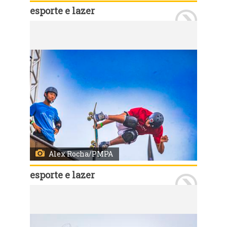
esporte e lazer
Porto Alegre, RS, Brasil, 29/03/2026: Neste domingo, 29, último dia de programações do STU National 2026, ocorreram as disputas no Vert e na Mini Ramp Pro Attack, com disputas nas categorias masculino e feminino. Ao final, ocorreu a cerimônia de premiação dos vencedores. Foto: Alex Rocha/PMPA
Alex Rocha/PMPA
esporte e lazer
Porto Alegre, RS, Brasil, 29/03/2026: Neste domingo, 29, último dia de programações do STU National 2026, ocorreram as disputas no Vert e na Mini Ramp Pro Attack, com disputas nas categorias masculino e feminino. Ao final, ocorreu a cerimônia de premiação dos vencedores. Foto: Alex Rocha/PMPA