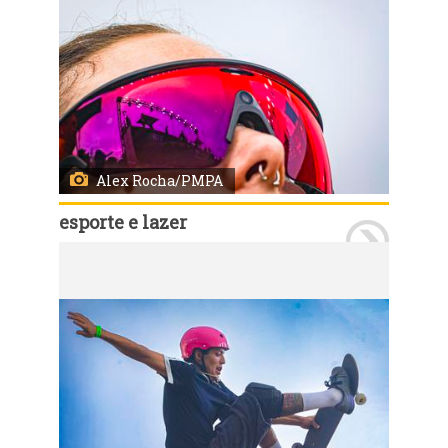
Alex Rocha/PMPA
esporte e lazer
Porto Alegre, RS, Brasil, 29/03/2026: Neste domingo, 29, último dia de programações do STU National 2026, ocorreram as disputas no Vert e na Mini Ramp Pro Attack, com disputas nas categorias masculino e feminino. Ao final, ocorreu a cerimônia de premiação dos vencedores. Foto: Alex Rocha/PMPA