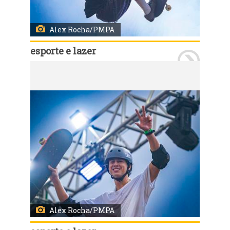
Alex Rocha/PMPA
esporte e lazer
Porto Alegre, RS, Brasil, 29/03/2026: Neste domingo, 29, último dia de programações do STU National 2026, ocorreram as disputas no Vert e na Mini Ramp Pro Attack, com disputas nas categorias masculino e feminino. Ao final, ocorreu a cerimônia de premiação dos vencedores. Foto: Alex Rocha/PMPA
Alex Rocha/PMPA