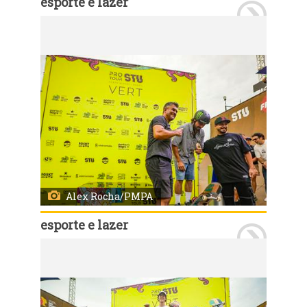
esporte e lazer
Porto Alegre, RS, Brasil, 29/03/2026: Neste domingo, 29, último dia de programações do STU National 2026, ocorreram as disputas no Vert e na Mini Ramp Pro Attack, com disputas nas categorias masculino e feminino. Ao final, ocorreu a cerimônia de premiação dos vencedores. Foto: Alex Rocha/PMPA
Alex Rocha/PMPA
esporte e lazer
Porto Alegre, RS, Brasil, 29/03/2026: Neste domingo, 29, último dia de programações do STU National 2026, ocorreram as disputas no Vert e na Mini Ramp Pro Attack, com disputas nas categorias masculino e feminino. Ao final, ocorreu a cerimônia de premiação dos vencedores. Foto: Alex Rocha/PMPA