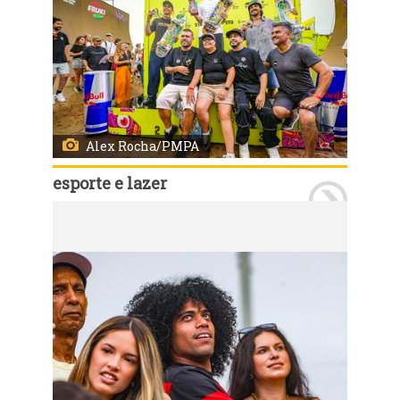
Alex Rocha/PMPA
esporte e lazer
Porto Alegre, RS, Brasil, 29/03/2026: Neste domingo, 29, último dia de programações do STU National 2026, ocorreram as disputas no Vert e na Mini Ramp Pro Attack, com disputas nas categorias masculino e feminino. Ao final, ocorreu a cerimônia de premiação dos vencedores. Foto: Alex Rocha/PMPA