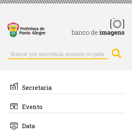
Pular
para
o
conteúdo
principal
Busc
Buscar
Buscar
por
secretaria,
assunto
ou
palavra-
Secretaria
chave
Evento
Data