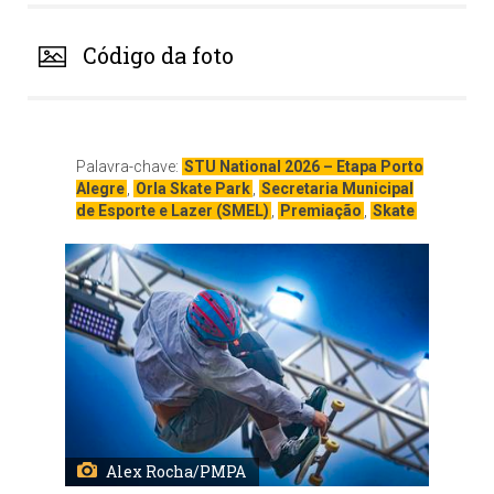
Código da foto
Palavra-chave:
STU National 2026 – Etapa Porto
Alegre
,
Orla Skate Park
,
Secretaria Municipal
de Esporte e Lazer (SMEL)
,
Premiação
,
Skate
Alex Rocha/PMPA