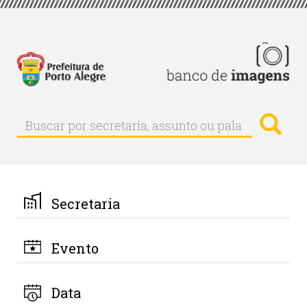
Pular
para
o
conteúdo
principal
Busc
Buscar
Buscar
por
secretaria,
assunto
ou
palavra-
Secretaria
chave
Evento
Data