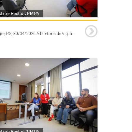
stine Rochol/PMPA
Porto Alegre, RS, 30/04/2026 A Diretoria de Vigilância em Saúde (DVS) da Secretaria Municipal de Saúde (SMS), realizou capacitação sobre sistema VigiPoa - vacinas, para profissionais das unidades de saúde da Coordenadoria Oeste. A formação foi conduzida pelos técnicos do Núcleo de Imunizações da DVS no auditório do Centro de Saúde Vila dos Comerciários (av. Moab Caldas, 400). Foto: Cristine Rochol/PMPA
stine Rochol/PMPA