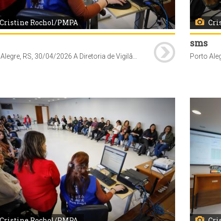
Cristine Rochol/PMPA
Cri
sms
Porto Alegre, RS, 30/04/2026 A Diretoria de Vigilância em Saúde (DVS) da Secretaria Municipal de Saúde (SMS), realizou capacitação sobre sistema VigiPoa - vacinas, para profissionais das unidades de saúde da Coordenadoria Oeste. A formação foi conduzida pelos técnicos do Núcleo de Imunizações da DVS no auditório do Centro de Saúde Vila dos Comerciários (av. Moab Caldas, 400). Foto: Cristine Rochol/PMPA
Cristine Rochol/PMPA
Cri