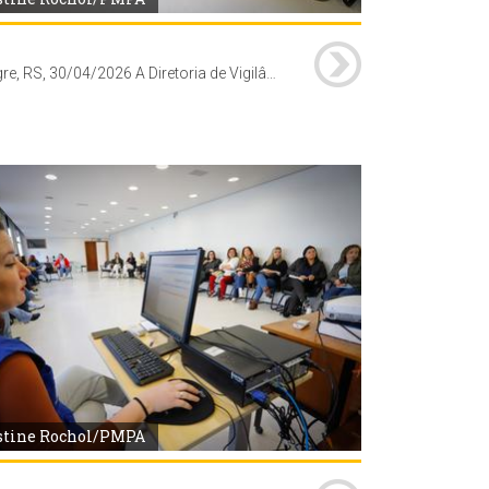
Porto Alegre, RS, 30/04/2026 A Diretoria de Vigilância em Saúde (DVS) da Secretaria Municipal de Saúde (SMS), realizou capacitação sobre sistema VigiPoa - vacinas, para profissionais das unidades de saúde da Coordenadoria Oeste. A formação foi conduzida pelos técnicos do Núcleo de Imunizações da DVS no auditório do Centro de Saúde Vila dos Comerciários (av. Moab Caldas, 400). Foto: Cristine Rochol/PMPA
stine Rochol/PMPA