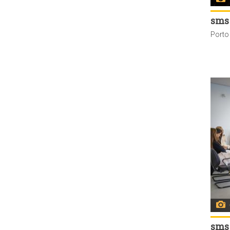
sms
sms