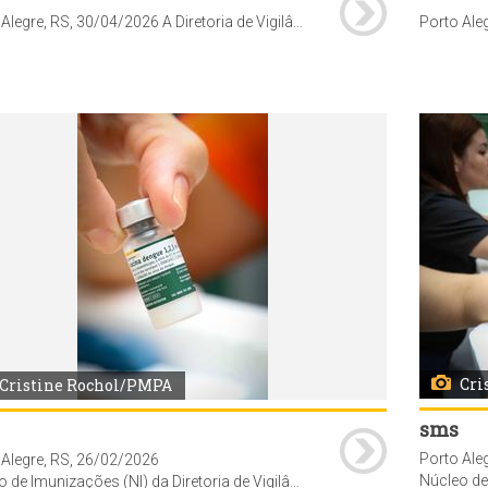
Porto Alegre, RS, 30/04/2026 A Diretoria de Vigilância em Saúde (DVS) da Secretaria Municipal de Saúde (SMS), realizou capacitação sobre sistema VigiPoa - vacinas, para profissionais das unidades de saúde da Coordenadoria Oeste. A formação foi conduzida pelos técnicos do Núcleo de Imunizações da DVS no auditório do Centro de Saúde Vila dos Comerciários (av. Moab Caldas, 400). Foto: Cristine Rochol/PMPA
Cri
Cristine Rochol/PMPA
sms
Porto Ale
 Alegre, RS, 26/02/2026
Núcleo de Imunizações (NI) da Diretoria de Vi
a Diretoria de Vigilância em Saúde (DVS) da Secretaria Municipal de Saúde (SMS), recebe os primeiros frascos da vacina contra dengue do Instituto Butatan, num total de 1.894 doses do imunizante.