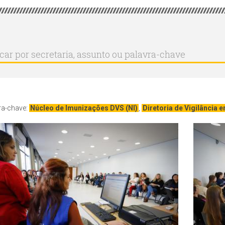
r
ar
aria,
to
a-
ra-chave:
Núcleo de Imunizações DVS (NI)
,
Diretoria de Vigilância 