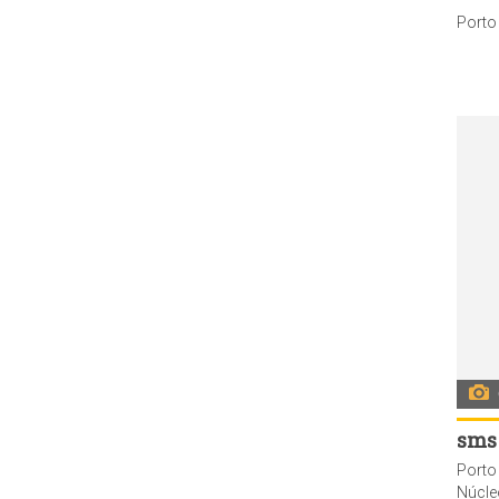
sms
Porto
Núcleo de Imunizações (NI) d