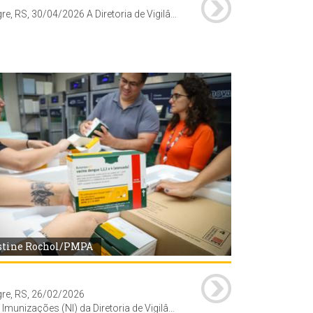
Porto Alegre, RS, 30/04/2026 A Diretoria de Vigilância em Saúde (DVS) da Secretaria Municipal de Saúde (SMS), realizou capacitação sobre sistema VigiPoa - vacinas, para profissionais das unidades de saúde da Coordenadoria Oeste. A formação foi conduzida pelos técnicos do Núcleo de Imunizações da DVS no auditório do Centro de Saúde Vila dos Comerciários (av. Moab Caldas, 400). Foto: Cristine Rochol/PMPA
stine Rochol/PMPA
gre, RS, 26/02/2026
gilância em Saúde (DVS) da Secretaria Municipal de Saúde (SMS), recebe os primeiros frascos da vacina contra dengue do Instituto Butatan, num total de 1.894 doses do imunizante.