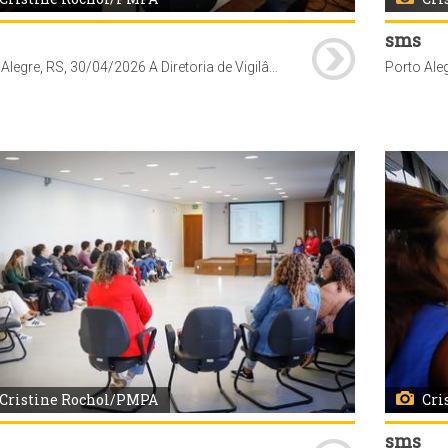
sms
Porto Alegre, RS, 30/04/2026 A Diretoria de Vigilância em Saúde (DVS) da Secretaria Municipal de Saúde (SMS), realizou capacitação sobre sistema VigiPoa - vacinas, para profissionais das unidades de saúde da Coordenadoria Oeste. A formação foi conduzida pelos técnicos do Núcleo de Imunizações da DVS no auditório do Centro de Saúde Vila dos Comerciários (av. Moab Caldas, 400). Foto: Cristine Rochol/PMPA
Cristine Rochol/PMPA
Cri
sms