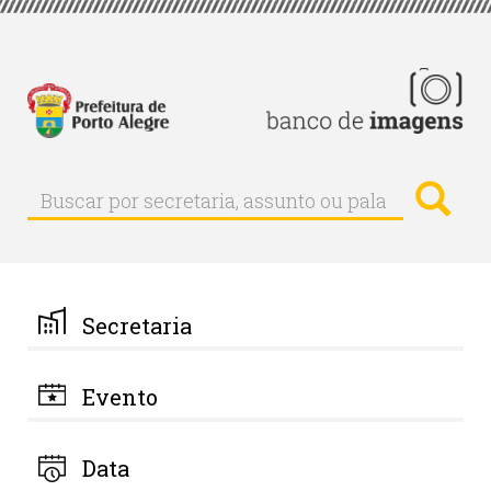
Pular
para
o
conteúdo
principal
Busc
Buscar
Buscar
por
secretaria,
assunto
ou
palavra-
Secretaria
chave
Evento
Data