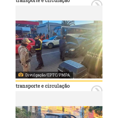
transporte e circulação
Porto Alegre, RS, 7/7/2026: A Empresa Pública de Transporte e Circulação (EPTC) flagrou, por volta das 17h30 desta terça-feira, 7, um motorista de aplicativo que tentou fugir da fiscalização durante uma operação de blitz realizada na Rua Barros Cassal, esquina com a Rua Voluntários da Pátria, na saída da Rodoviária de Porto Alegre. A ação contou com o apoio do 9º Batalhão de Polícia Militar (9º BPM), que interceptaram o condutor na altura da Rua Walmor Paulo Sauter, próximo à Avenida Farrapos, onde o veículo foi abordado com segurança. Durante a fiscalização, os agentes constataram que o veículo circulava com o licenciamento vencido. Além disso, o condutor estava com a Carteira Nacional de Habilitação (CNH) suspensa e o automóvel apresentava todos os pneus, inclusive o estepe, em estado de desgaste acentuado, comprometendo as condições de segurança para circulação. Foto: Divulgação/EPTC/PMPA
Divulgação/EPTC/PMPA
transporte e circulação
Porto Alegre, RS, 7/7/2026: A Empresa Pública de Transporte e Circulação (EPTC) flagrou, por volta das 17h30 desta terça-feira, 7, um motorista de aplicativo que tentou fugir da fiscalização durante uma operação de blitz realizada na Rua Barros Cassal, esquina com a Rua Voluntários da Pátria, na saída da Rodoviária de Porto Alegre. A ação contou com o apoio do 9º Batalhão de Polícia Militar (9º BPM), que interceptaram o condutor na altura da Rua Walmor Paulo Sauter, próximo à Avenida Farrapos, onde o veículo foi abordado com segurança. Durante a fiscalização, os agentes constataram que o veículo circulava com o licenciamento vencido. Além disso, o condutor estava com a Carteira Nacional de Habilitação (CNH) suspensa e o automóvel apresentava todos os pneus, inclusive o estepe, em estado de desgaste acentuado, comprometendo as condições de segurança para circulação. Foto: Divulgação/EPTC/PMPA