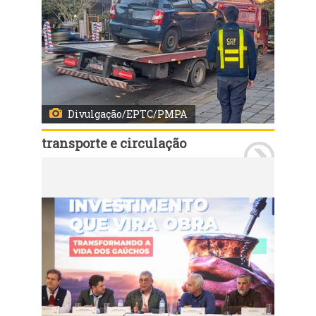
Divulgação/EPTC/PMPA
transporte e circulação
Porto Alegre, RS, 7/7/2026: A Empresa Pública de Transporte e Circulação (EPTC) flagrou, por volta das 17h30 desta terça-feira, 7, um motorista de aplicativo que tentou fugir da fiscalização durante uma operação de blitz realizada na Rua Barros Cassal, esquina com a Rua Voluntários da Pátria, na saída da Rodoviária de Porto Alegre. A ação contou com o apoio do 9º Batalhão de Polícia Militar (9º BPM), que interceptaram o condutor na altura da Rua Walmor Paulo Sauter, próximo à Avenida Farrapos, onde o veículo foi abordado com segurança. Durante a fiscalização, os agentes constataram que o veículo circulava com o licenciamento vencido. Além disso, o condutor estava com a Carteira Nacional de Habilitação (CNH) suspensa e o automóvel apresentava todos os pneus, inclusive o estepe, em estado de desgaste acentuado, comprometendo as condições de segurança para circulação. Foto: Divulgação/EPTC/PMPA