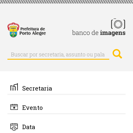
Pular
para
o
conteúdo
principal
Busc
Buscar
Buscar
por
secretaria,
assunto
ou
palavra-
Secretaria
chave
Evento
Data