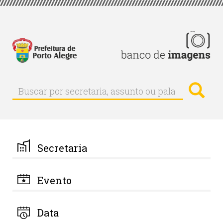
Pular
para
o
conteúdo
principal
Busc
Buscar
Buscar
por
secretaria,
assunto
ou
palavra-
Secretaria
chave
Evento
Data