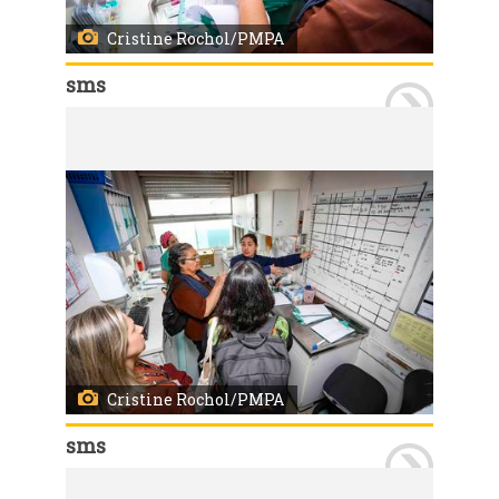
Cristine Rochol/PMPA
sms
Porto Alegre, RS, 19/08/2025 Visita de representantes da Organização Pan-Americana da Saúde (OPAS) e do Ministério da Saúde com visitas a certificação nacional da eliminação da transmissão vertical do HIV. A visita foi acompanhada pelos técnicos da Coordenação de Atenção às Infecções Sexualmente Transmissíveis HIV/AIDS Tuberculose e Hepatites Virais (Caist) da SMS. Na foto a visita ao Hospital Materno Infantil Presidente Vargas (HMIPV) um dos locais visitados pelas delegação. Foto: Cristine Rochol/PMPA.
Cristine Rochol/PMPA
sms
Porto Alegre, RS, 19/08/2025 Visita de representantes da Organização Pan-Americana da Saúde (OPAS) e do Ministério da Saúde com visitas a certificação nacional da eliminação da transmissão vertical do HIV. A visita foi acompanhada pelos técnicos da Coordenação de Atenção às Infecções Sexualmente Transmissíveis HIV/AIDS Tuberculose e Hepatites Virais (Caist) da SMS. Na foto a visita ao Hospital Materno Infantil Presidente Vargas (HMIPV) um dos locais visitados pelas delegação. Foto: Cristine Rochol/PMPA.