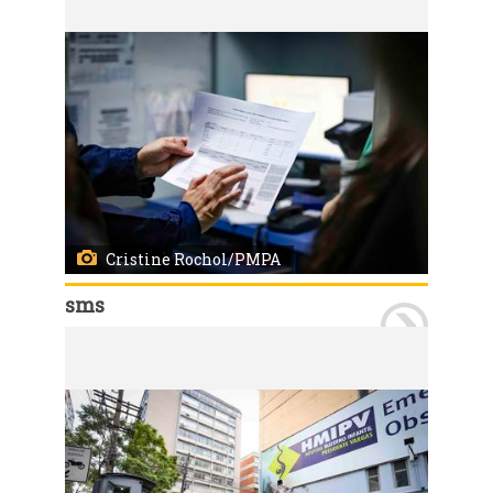
Cristine Rochol/PMPA
sms
Porto Alegre, RS, 19/08/2025 Visita de representantes da Organização Pan-Americana da Saúde (OPAS) e do Ministério da Saúde com visitas a certificação nacional da eliminação da transmissão vertical do HIV. A visita foi acompanhada pelos técnicos da Coordenação de Atenção às Infecções Sexualmente Transmissíveis HIV/AIDS Tuberculose e Hepatites Virais (Caist) da SMS. Na foto a visita ao Hospital Materno Infantil Presidente Vargas (HMIPV) um dos locais visitados pelas delegação. Foto: Cristine Rochol/PMPA.