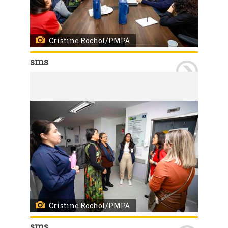
Cristine Rochol/PMPA
sms
Porto Alegre, RS, 19/08/2025 Visita de representantes da Organização Pan-Americana da Saúde (OPAS) e do Ministério da Saúde com visitas a certificação nacional da eliminação da transmissão vertical do HIV. A visita foi acompanhada pelos técnicos da Coordenação de Atenção às Infecções Sexualmente Transmissíveis HIV/AIDS Tuberculose e Hepatites Virais (Caist) da SMS. Na foto a visita ao Hospital Materno Infantil Presidente Vargas (HMIPV) um dos locais visitados pelas delegação. Foto: Cristine Rochol/PMPA.
Cristine Rochol/PMPA
sms