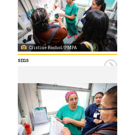
Cristine Rochol/PMPA
sms
Porto Alegre, RS, 19/08/2025 Visita de representantes da Organização Pan-Americana da Saúde (OPAS) e do Ministério da Saúde com visitas a certificação nacional da eliminação da transmissão vertical do HIV. A visita foi acompanhada pelos técnicos da Coordenação de Atenção às Infecções Sexualmente Transmissíveis HIV/AIDS Tuberculose e Hepatites Virais (Caist) da SMS. Na foto a visita ao Hospital Materno Infantil Presidente Vargas (HMIPV) um dos locais visitados pelas delegação. Foto: Cristine Rochol/PMPA.