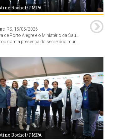
stine Rochol/PMPA
gre, RS, 15/05/2026
am ato simbólico de emissão das ordens de serviço para a construção da nova Maternidade da Restinga e da Policlínica - Centro de Especialidades da Zona Sul. O evento ocorreu no estacionamento dos fundos do Hospital Restinga e Extremo Sul.
aúde do Ministério da Saúde (MS), Felipe Proenço de Oliveira, e a superintendente do MS no RS, Maria Celeste de Souza da Silva, a vice-prefeita de Porto Alegre, Betina Worm, a secretária adjunta da SMS, Jaqueline Rocha, o vereadores, Aldacir Oliboni (representando a CMPA) o sup. da CEF/RS, Tiago Helgueira Nenê, do Sup. Ass. Hospitalar Vila Nova, Dirceu Dal Molin, a dir. HRES, Amanda Dal Molin, repres. do Cons. Est. de Saúde RS, Waldir Bohn Gass, vereadores, funcionários, comunidade e imprensa. Foto: Cristine Rochol/PMPA
stine Rochol/PMPA