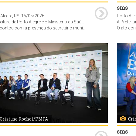
sms
 Alegre, RS, 15/05/2026
Porto Ale
stério da Saúde realizaram ato simbólico de emissão das ordens de serviço para a construção da nova Maternidade da Restinga e da Policlínica - Centro de Especialidades da Zona Sul. O evento ocorreu no estacionamento dos fundos do Hospital Restinga e Extremo Sul.
A Prefeitura de Porto Alegre e o Ministério da Saúde realizar
secretário de Gestão do Trabalho e da Educação na Saúde do Ministério da Saúde (MS), Felipe Proenço de Oliveira, e a superintendente do MS no RS, Maria Celeste de Souza da Silva, a vice-prefeita de Porto Alegre, Betina Worm, a secretária adjunta da SMS, Jaqueline Rocha, o vereadores, Aldacir Oliboni (representando a CMPA) o sup. da CEF/RS, Tiago Helgueira Nenê, do Sup. Ass. Hospitalar Vila Nova, Dirceu Dal Molin, a dir. HRES, Amanda Dal Molin, repres. do Cons. Est. de Saúde RS, Waldir Bohn Gass, vereadores, funcionários, comunidade e imprensa. Foto: Cristine Rochol/PMPA
O ato contou com a presença do secretário municipal de Saúde, Fernando Ritter, o secretário de Gestão do Trabalho e da Educação na S
Cristine Rochol/PMPA
Cri
sms