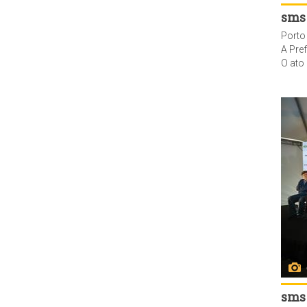
sms
Porto
A Prefeitura de Porto Alegre e o Mini
O ato contou com a presença do secretário municipal de Saúde, Fernando Ritter, o 
sms