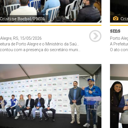
Cristine Rochol/PMPA
Cri
sms
 Alegre, RS, 15/05/2026
Porto Ale
stério da Saúde realizaram ato simbólico de emissão das ordens de serviço para a construção da nova Maternidade da Restinga e da Policlínica - Centro de Especialidades da Zona Sul. O evento ocorreu no estacionamento dos fundos do Hospital Restinga e Extremo Sul.
A Prefeitura de Porto Alegre e o Ministério da Saúde realizar
secretário de Gestão do Trabalho e da Educação na Saúde do Ministério da Saúde (MS), Felipe Proenço de Oliveira, e a superintendente do MS no RS, Maria Celeste de Souza da Silva, a vice-prefeita de Porto Alegre, Betina Worm, a secretária adjunta da SMS, Jaqueline Rocha, o vereadores, Aldacir Oliboni (representando a CMPA) o sup. da CEF/RS, Tiago Helgueira Nenê, do Sup. Ass. Hospitalar Vila Nova, Dirceu Dal Molin, a dir. HRES, Amanda Dal Molin, repres. do Cons. Est. de Saúde RS, Waldir Bohn Gass, vereadores, funcionários, comunidade e imprensa. Foto: Cristine Rochol/PMPA
O ato contou com a presença do secretário municipal de Saúde, Fernando Ritter, o secretário de Gestão do Trabalho e da Educação na S