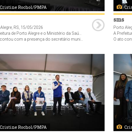
Cristine Rochol/PMPA
Cri
sms
 Alegre, RS, 15/05/2026
Porto Ale
stério da Saúde realizaram ato simbólico de emissão das ordens de serviço para a construção da nova Maternidade da Restinga e da Policlínica - Centro de Especialidades da Zona Sul. O evento ocorreu no estacionamento dos fundos do Hospital Restinga e Extremo Sul.
A Prefeitura de Porto Alegre e o Ministério da Saúde realizar
secretário de Gestão do Trabalho e da Educação na Saúde do Ministério da Saúde (MS), Felipe Proenço de Oliveira, e a superintendente do MS no RS, Maria Celeste de Souza da Silva, a vice-prefeita de Porto Alegre, Betina Worm, a secretária adjunta da SMS, Jaqueline Rocha, o vereadores, Aldacir Oliboni (representando a CMPA) o sup. da CEF/RS, Tiago Helgueira Nenê, do Sup. Ass. Hospitalar Vila Nova, Dirceu Dal Molin, a dir. HRES, Amanda Dal Molin, repres. do Cons. Est. de Saúde RS, Waldir Bohn Gass, vereadores, funcionários, comunidade e imprensa. Foto: Cristine Rochol/PMPA
O ato contou com a presença do secretário municipal de Saúde, Fernando Ritter, o secretário de Gestão do Trabalho e da Educação na S
Cristine Rochol/PMPA
Cri