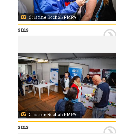
Cristine Rochol/PMPA
sms
Porto Alegre, RS, 19/06/2026 Profissionais da Secretaria Municipal de Saúde (SMS) estiveram na Praça da Alfândega integrando a Feira da Cidadania promovida pelo governo federal. Pela Saúde, o público teve acesso a vacinação contra a gripe, testes rápidos para identificar infecções sexualmente transmissíveis (ISTs) e a equipe de saúde bucal realizando exames para identificar lesões que possam caracterizar câncer bucal. Também foram distribuíram kits contendo creme, fio e escova dental, além de materiais informativos com orientações para evitar ISTs. Foto: Cristine Rochol/PMPA
Cristine Rochol/PMPA
sms