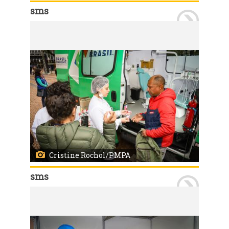
sms
Porto Alegre, RS, 19/06/2026 Profissionais da Secretaria Municipal de Saúde (SMS) estiveram na Praça da Alfândega integrando a Feira da Cidadania promovida pelo governo federal. Pela Saúde, o público teve acesso a vacinação contra a gripe, testes rápidos para identificar infecções sexualmente transmissíveis (ISTs) e a equipe de saúde bucal realizando exames para identificar lesões que possam caracterizar câncer bucal. Também foram distribuíram kits contendo creme, fio e escova dental, além de materiais informativos com orientações para evitar ISTs. Foto: Cristine Rochol/PMPA
Cristine Rochol/PMPA
sms
Porto Alegre, RS, 19/06/2026 Profissionais da Secretaria Municipal de Saúde (SMS) estiveram na Praça da Alfândega integrando a Feira da Cidadania promovida pelo governo federal. Pela Saúde, o público teve acesso a vacinação contra a gripe, testes rápidos para identificar infecções sexualmente transmissíveis (ISTs) e a equipe de saúde bucal realizando exames para identificar lesões que possam caracterizar câncer bucal. Também foram distribuíram kits contendo creme, fio e escova dental, além de materiais informativos com orientações para evitar ISTs. Foto: Cristine Rochol/PMPA