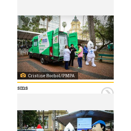
Porto Alegre, RS, 19/06/2026 Profissionais da Secretaria Municipal de Saúde (SMS) estiveram na Praça da Alfândega integrando a Feira da Cidadania promovida pelo governo federal. Pela Saúde, o público teve acesso a vacinação contra a gripe, testes rápidos para identificar infecções sexualmente transmissíveis (ISTs) e a equipe de saúde bucal realizando exames para identificar lesões que possam caracterizar câncer bucal. Também foram distribuíram kits contendo creme, fio e escova dental, além de materiais informativos com orientações para evitar ISTs. Foto: Cristine Rochol/PMPA
Cristine Rochol/PMPA
sms
Porto Alegre, RS, 19/06/2026 Profissionais da Secretaria Municipal de Saúde (SMS) estiveram na Praça da Alfândega integrando a Feira da Cidadania promovida pelo governo federal. Pela Saúde, o público teve acesso a vacinação contra a gripe, testes rápidos para identificar infecções sexualmente transmissíveis (ISTs) e a equipe de saúde bucal realizando exames para identificar lesões que possam caracterizar câncer bucal. Também foram distribuíram kits contendo creme, fio e escova dental, além de materiais informativos com orientações para evitar ISTs. Foto: Cristine Rochol/PMPA