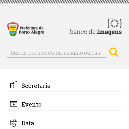
Pular
para
o
conteúdo
principal
Busc
Buscar
Buscar
por
secretaria,
assunto
ou
palavra-
Secretaria
chave
Evento
Data