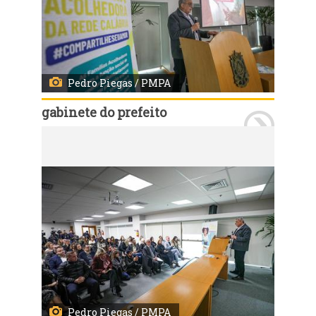
Pedro Piegas / PMPA
gabinete do prefeito
Porto Alegre, RS, 11/07/2026 - A Prefeitura de Porto Alegre e o Ministério Público do Rio Grande do Sul lançaram nesta terça-feira, 14, às 10h, o Programa Família Acolhedora 2026. A solenidade ocorreu no Auditório Marcelo Küfner, na avenida Aureliano de Figueiredo Pinto, 80, e contará com as presenças do prefeito Sebastião Melo e do procurador-geral de Justiça do MPRS, Alexandre Saltz, além de gestores municipais e convidados. Fotos: Pedro Piegas/PMPA
Pedro Piegas / PMPA