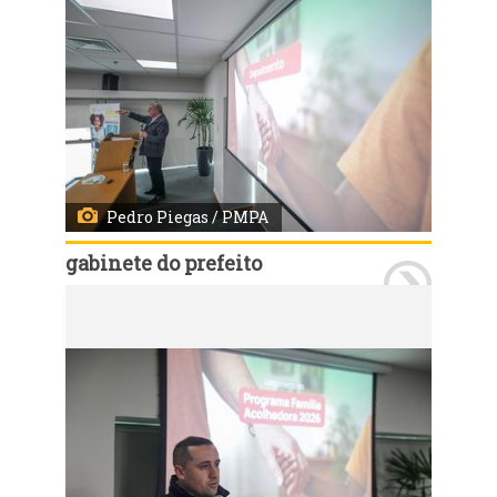
Pedro Piegas / PMPA
gabinete do prefeito
Porto Alegre, RS, 11/07/2026 - A Prefeitura de Porto Alegre e o Ministério Público do Rio Grande do Sul lançaram nesta terça-feira, 14, às 10h, o Programa Família Acolhedora 2026. A solenidade ocorreu no Auditório Marcelo Küfner, na avenida Aureliano de Figueiredo Pinto, 80, e contará com as presenças do prefeito Sebastião Melo e do procurador-geral de Justiça do MPRS, Alexandre Saltz, além de gestores municipais e convidados. Fotos: Pedro Piegas/PMPA