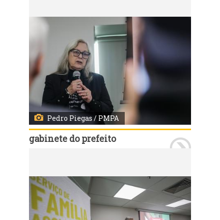
Pedro Piegas / PMPA
gabinete do prefeito
Porto Alegre, RS, 11/07/2026 - A Prefeitura de Porto Alegre e o Ministério Público do Rio Grande do Sul lançaram nesta terça-feira, 14, às 10h, o Programa Família Acolhedora 2026. A solenidade ocorreu no Auditório Marcelo Küfner, na avenida Aureliano de Figueiredo Pinto, 80, e contará com as presenças do prefeito Sebastião Melo e do procurador-geral de Justiça do MPRS, Alexandre Saltz, além de gestores municipais e convidados. Fotos: Pedro Piegas/PMPA