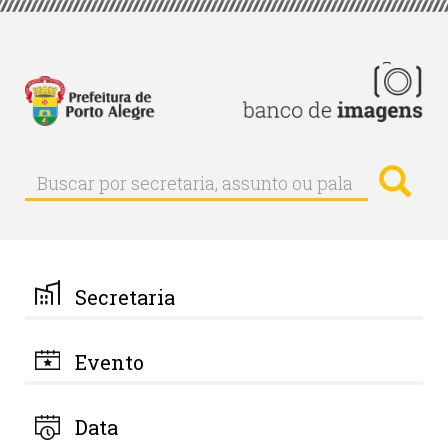
Pular
para
o
conteúdo
principal
Busc
Buscar
Buscar
por
secretaria,
assunto
ou
palavra-
Secretaria
chave
Evento
Data