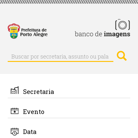
Pular
para
o
conteúdo
principal
Busc
Buscar
Buscar
por
secretaria,
assunto
ou
palavra-
Secretaria
chave
Evento
Data