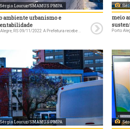
Sé
Sérgio Louruz/SMAMUS PMPA
meio a
o ambiente urbanismo e
susten
entabilidade
Porto Alegre, RS 09/11/2022: A Prefeitura recebe os resultados de uma pesquisa sobre o impacto ambiental e a economia de recursos públicos que a mudança da matriz energética de diesel para eletricidade da frota de ônibus pode gerar na Capital. A apresentação do estudo será feita durante a Conferência Mundial do Clima (COP27), que acontece no Egito. O secretário do Meio Ambiente, Urbanismo e Sustentabilidade (Smamus), Germano Bremm, e a diretora de Políticas e Projetos de Sustentabilidade, Rovana Reale Bortolini, estão na COP27. O vice-prefeito Ricardo Gomes acompanha a divulgação dos resultados em Porto Alegre, por videoconferência. Foto: Sérgio Louruz/SMAMUS PMPA
Sérgio Louruz/SMAMUS PMPA
Sé