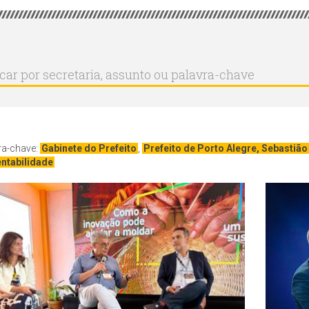
r
ar
aria,
to
a-
ra-chave:
Gabinete do Prefeito
,
Prefeito de Porto Alegre, Sebastiã
ntabilidade