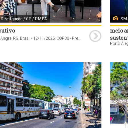
Divulgação / GP / PMPA
SM
cutivo
meio a
susten
Porto Alegre, RS, Brasil - 12/11/2025: COP30 - Prefeito Sebastião Melo participa do painel Cidades Sustentáveis. Foto: Divulgação / GP / PMPA