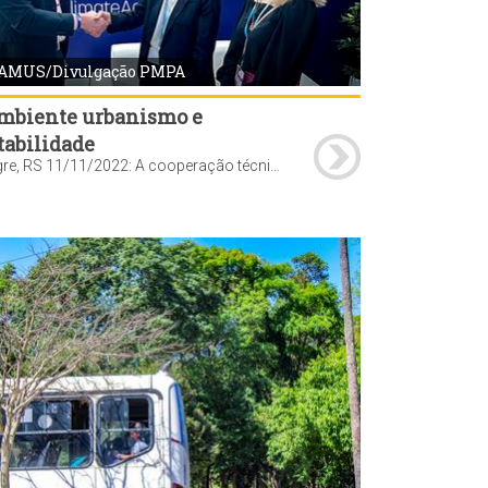
AMUS/Divulgação PMPA
mbiente urbanismo e
tabilidade
Porto Alegre, RS 11/11/2022: A cooperação técnica entre Prefeitura de Porto Alegre e Banco Mundial foi ratificada nesta sexta-feira, 11, durante a Conferência Mundial do Clima (COP27), no Egito. Foto: SMAMUS/Divulgação PMPA