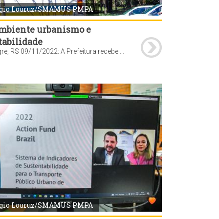
rgio Louruz/SMAMUS PMPA
mbiente urbanismo e
tabilidade
Porto Alegre, RS 09/11/2022: A Prefeitura recebe os resultados de uma pesquisa sobre o impacto ambiental e a economia de recursos públicos que a mudança da matriz energética de diesel para eletricidade da frota de ônibus pode gerar na Capital. A apresentação do estudo será feita durante a Conferência Mundial do Clima (COP27), que acontece no Egito. O secretário do Meio Ambiente, Urbanismo e Sustentabilidade (Smamus), Germano Bremm, e a diretora de Políticas e Projetos de Sustentabilidade, Rovana Reale Bortolini, estão na COP27. O vice-prefeito Ricardo Gomes acompanha a divulgação dos resultados em Porto Alegre, por videoconferência. Foto: Sérgio Louruz/SMAMUS PMPA
rgio Louruz/SMAMUS PMPA