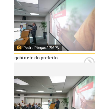
Pedro Piegas / PMPA
gabinete do prefeito
Porto Alegre, RS, 11/07/2026 - A Prefeitura de Porto Alegre e o Ministério Público do Rio Grande do Sul lançaram nesta terça-feira, 14, às 10h, o Programa Família Acolhedora 2026. A solenidade ocorreu no Auditório Marcelo Küfner, na avenida Aureliano de Figueiredo Pinto, 80, e contará com as presenças do prefeito Sebastião Melo e do procurador-geral de Justiça do MPRS, Alexandre Saltz, além de gestores municipais e convidados. Fotos: Pedro Piegas/PMPA