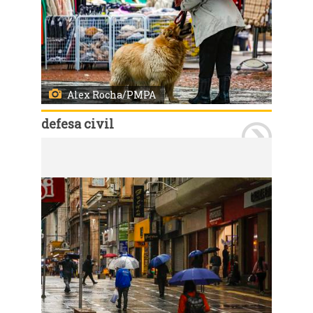
Alex Rocha/PMPA
defesa civil
Porto Alegre, RS, Brasil, 21/7/2026: Nesta terça-feira, 21, o tempo permanece instável durante todo o dia. A previsão indica chuva de moderada a forte intensidade, acompanhada de descargas elétricas e eventual queda de granizo. Os acumulados podem atingir 60 mm, distribuídos ao longo do período. Os ventos sopram de norte pela manhã e mudam para leste durante a tarde, com intensidade média de 15 km/h e rajadas em torno de 30 km/h. As temperaturas variam entre 16°C e 22°C, com a mínima ocorrendo no final do dia. Foto: Alex Rocha/PMPA