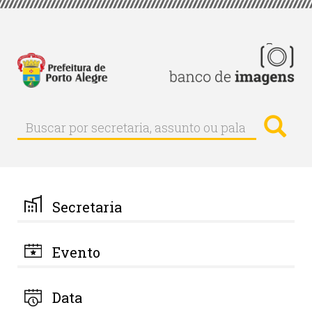
Pular
para
o
conteúdo
principal
Busc
Buscar
Buscar
por
secretaria,
assunto
ou
palavra-
Secretaria
chave
Evento
Data