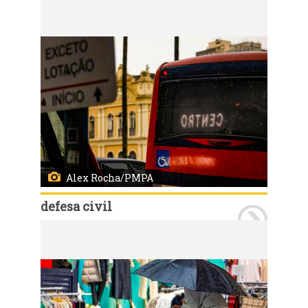
Porto Alegre, RS, Brasil, 21/7/2026: Nesta terça-feira, 21, o tempo permanece instável durante todo o dia. A previsão indica chuva de moderada a forte intensidade, acompanhada de descargas elétricas e eventual queda de granizo. Os acumulados podem atingir 60 mm, distribuídos ao longo do período. Os ventos sopram de norte pela manhã e mudam para leste durante a tarde, com intensidade média de 15 km/h e rajadas em torno de 30 km/h. As temperaturas variam entre 16°C e 22°C, com a mínima ocorrendo no final do dia. Foto: Alex Rocha/PMPA
Alex Rocha/PMPA
defesa civil
Porto Alegre, RS, Brasil, 21/7/2026: Nesta terça-feira, 21, o tempo permanece instável durante todo o dia. A previsão indica chuva de moderada a forte intensidade, acompanhada de descargas elétricas e eventual queda de granizo. Os acumulados podem atingir 60 mm, distribuídos ao longo do período. Os ventos sopram de norte pela manhã e mudam para leste durante a tarde, com intensidade média de 15 km/h e rajadas em torno de 30 km/h. As temperaturas variam entre 16°C e 22°C, com a mínima ocorrendo no final do dia. Foto: Alex Rocha/PMPA