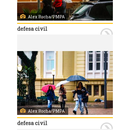
Alex Rocha/PMPA
defesa civil
Porto Alegre, RS, Brasil, 21/7/2026: Nesta terça-feira, 21, o tempo permanece instável durante todo o dia. A previsão indica chuva de moderada a forte intensidade, acompanhada de descargas elétricas e eventual queda de granizo. Os acumulados podem atingir 60 mm, distribuídos ao longo do período. Os ventos sopram de norte pela manhã e mudam para leste durante a tarde, com intensidade média de 15 km/h e rajadas em torno de 30 km/h. As temperaturas variam entre 16°C e 22°C, com a mínima ocorrendo no final do dia. Foto: Alex Rocha/PMPA
Alex Rocha/PMPA
defesa civil