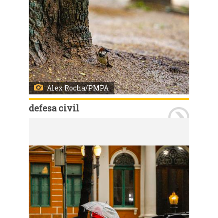
Alex Rocha/PMPA
defesa civil
Porto Alegre, RS, Brasil, 21/7/2026: Nesta terça-feira, 21, o tempo permanece instável durante todo o dia. A previsão indica chuva de moderada a forte intensidade, acompanhada de descargas elétricas e eventual queda de granizo. Os acumulados podem atingir 60 mm, distribuídos ao longo do período. Os ventos sopram de norte pela manhã e mudam para leste durante a tarde, com intensidade média de 15 km/h e rajadas em torno de 30 km/h. As temperaturas variam entre 16°C e 22°C, com a mínima ocorrendo no final do dia. Foto: Alex Rocha/PMPA