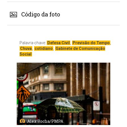
Código da foto
Palavra-chave:
Defesa Civil
,
Previsão do Tempo
,
Chuva
,
cotidiano
,
Gabinete de Comunicação
Social
Alex Rocha/PMPA