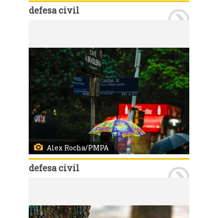
defesa civil
Porto Alegre, RS, Brasil, 21/7/2026: Nesta terça-feira, 21, o tempo permanece instável durante todo o dia. A previsão indica chuva de moderada a forte intensidade, acompanhada de descargas elétricas e eventual queda de granizo. Os acumulados podem atingir 60 mm, distribuídos ao longo do período. Os ventos sopram de norte pela manhã e mudam para leste durante a tarde, com intensidade média de 15 km/h e rajadas em torno de 30 km/h. As temperaturas variam entre 16°C e 22°C, com a mínima ocorrendo no final do dia. Foto: Alex Rocha/PMPA
Alex Rocha/PMPA
defesa civil
Porto Alegre, RS, Brasil, 21/7/2026: Nesta terça-feira, 21, o tempo permanece instável durante todo o dia. A previsão indica chuva de moderada a forte intensidade, acompanhada de descargas elétricas e eventual queda de granizo. Os acumulados podem atingir 60 mm, distribuídos ao longo do período. Os ventos sopram de norte pela manhã e mudam para leste durante a tarde, com intensidade média de 15 km/h e rajadas em torno de 30 km/h. As temperaturas variam entre 16°C e 22°C, com a mínima ocorrendo no final do dia. Foto: Alex Rocha/PMPA