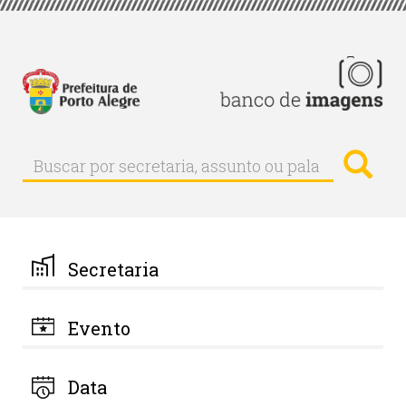
Pular
para
o
conteúdo
principal
Busc
Buscar
Buscar
por
secretaria,
assunto
ou
palavra-
Secretaria
chave
Evento
Data