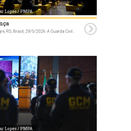
ar Lopes / PMPA
nça
Porto Alegre, RS, Brasil, 29/5/2026: A Guarda Civil Metropolitana (GCM) de Porto Alegre realizou, nesta sexta-feira, 29, às 10h, na Casa do Gaúcho do Parque Harmonia, a solenidade de formatura de 97 novos agentes que passam a integrar o efetivo da corporação. O ato marca a conclusão do curso de formação iniciado em janeiro deste ano. Com a conclusão do curso, os novos servidores passam a reforçar as ações de patrulhamento preventivo e de proteção ao patrimônio público em diferentes regiões da Capital. Foto: Cesar Lopes/PMPA
ar Lopes / PMPA