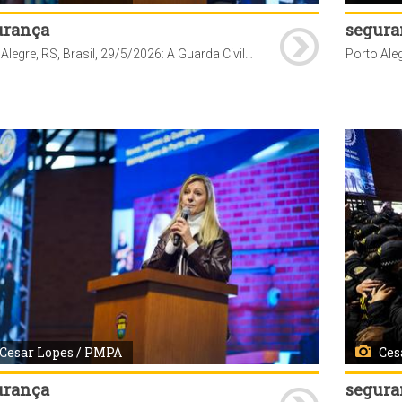
urança
segura
Porto Alegre, RS, Brasil, 29/5/2026: A Guarda Civil Metropolitana (GCM) de Porto Alegre realizou, nesta sexta-feira, 29, às 10h, na Casa do Gaúcho do Parque Harmonia, a solenidade de formatura de 97 novos agentes que passam a integrar o efetivo da corporação. O ato marca a conclusão do curso de formação iniciado em janeiro deste ano. Com a conclusão do curso, os novos servidores passam a reforçar as ações de patrulhamento preventivo e de proteção ao patrimônio público em diferentes regiões da Capital. Foto: Cesar Lopes/PMPA
Cesar Lopes / PMPA
Ces
urança
segura