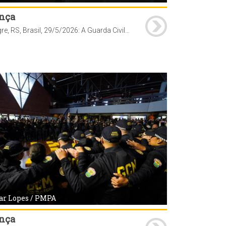
nça
Porto Alegre, RS, Brasil, 29/5/2026: A Guarda Civil Metropolitana (GCM) de Porto Alegre realizou, nesta sexta-feira, 29, às 10h, na Casa do Gaúcho do Parque Harmonia, a solenidade de formatura de 97 novos agentes que passam a integrar o efetivo da corporação. O ato marca a conclusão do curso de formação iniciado em janeiro deste ano. Com a conclusão do curso, os novos servidores passam a reforçar as ações de patrulhamento preventivo e de proteção ao patrimônio público em diferentes regiões da Capital. Foto: Cesar Lopes/PMPA
ar Lopes / PMPA
nça