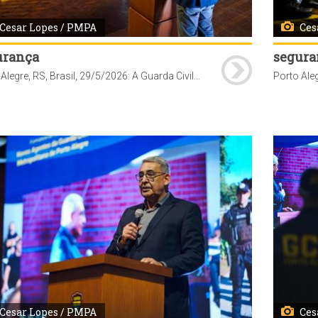
Cesar Lopes / PMPA
Ces
urança
segura
Porto Alegre, RS, Brasil, 29/5/2026: A Guarda Civil Metropolitana (GCM) de Porto Alegre realizou, nesta sexta-feira, 29, às 10h, na Casa do Gaúcho do Parque Harmonia, a solenidade de formatura de 97 novos agentes que passam a integrar o efetivo da corporação. O ato marca a conclusão do curso de formação iniciado em janeiro deste ano. Com a conclusão do curso, os novos servidores passam a reforçar as ações de patrulhamento preventivo e de proteção ao patrimônio público em diferentes regiões da Capital. Foto: Cesar Lopes/PMPA
Cesar Lopes / PMPA
Ces