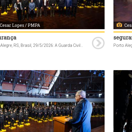
Cesar Lopes / PMPA
Ces
urança
segura
Porto Alegre, RS, Brasil, 29/5/2026: A Guarda Civil Metropolitana (GCM) de Porto Alegre realizou, nesta sexta-feira, 29, às 10h, na Casa do Gaúcho do Parque Harmonia, a solenidade de formatura de 97 novos agentes que passam a integrar o efetivo da corporação. O ato marca a conclusão do curso de formação iniciado em janeiro deste ano. Com a conclusão do curso, os novos servidores passam a reforçar as ações de patrulhamento preventivo e de proteção ao patrimônio público em diferentes regiões da Capital. Foto: Cesar Lopes/PMPA