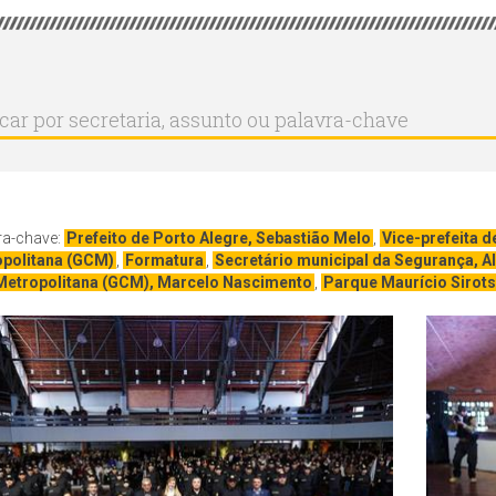
r
ar
aria,
to
a-
ra-chave:
Prefeito de Porto Alegre, Sebastião Melo
,
Vice-prefeita d
politana (GCM)
,
Formatura
,
Secretário municipal da Segurança, 
 Metropolitana (GCM), Marcelo Nascimento
,
Parque Maurício Sirot