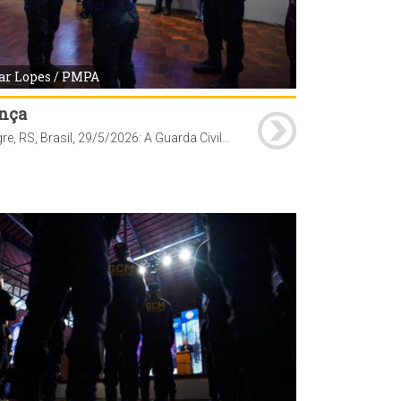
ar Lopes / PMPA
nça
Porto Alegre, RS, Brasil, 29/5/2026: A Guarda Civil Metropolitana (GCM) de Porto Alegre realizou, nesta sexta-feira, 29, às 10h, na Casa do Gaúcho do Parque Harmonia, a solenidade de formatura de 97 novos agentes que passam a integrar o efetivo da corporação. O ato marca a conclusão do curso de formação iniciado em janeiro deste ano. Com a conclusão do curso, os novos servidores passam a reforçar as ações de patrulhamento preventivo e de proteção ao patrimônio público em diferentes regiões da Capital. Foto: Cesar Lopes/PMPA