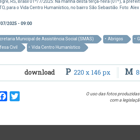
egre, RS, Brasil 01º/7/2025: Na manhã desta terça-feira (01º), a prefe
O, para o Vida Centro Humanístico, no bairro São Sebastião. Foto: Al
07/2025 - 09:00
cretaria Municipal de Assistência Social (SMAS)
Abrigos
G
esa Civil
Vida Centro Humanístico
P
M
download
220 x 146 px
8
hare
Facebook
Twitter
O uso das fotos produzidas 
com a legislaçã