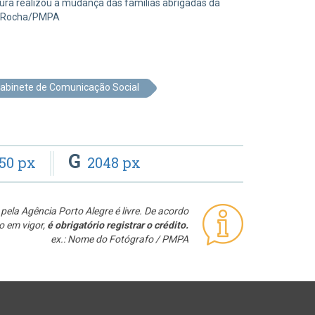
itura realizou a mudança das famílias abrigadas da
ex Rocha/PMPA
abinete de Comunicação Social
G
50 px
2048 px
pela Agência Porto Alegre é livre. De acordo
o em vigor,
é obrigatório registrar o crédito.
ex.: Nome do Fotógrafo / PMPA