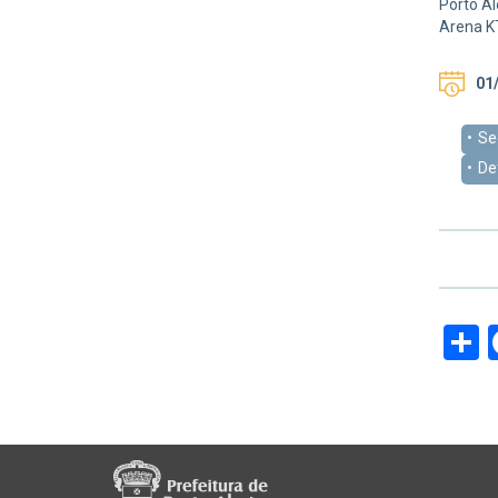
Porto Al
Arena KT
01/
Se
Def
S