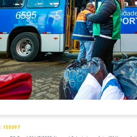
:
150397