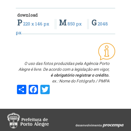
download
P
M
G
220 x 146 px
850 px
2048
px
O uso das fotos produzidas pela Agência Porto
Alegre é livre. De acordo com a legislação em vigor,
é obrigatório registrar o crédito.
ex.: Nome do Fotógrafo / PMPA
Share
Facebook
Twitter