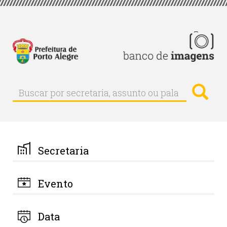
Pular
para
o
conteúdo
principal
Busc
Buscar
Buscar
por
secretaria,
assunto
ou
palavra-
Secretaria
chave
Evento
Data