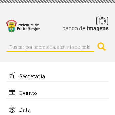
Pular
para
o
conteúdo
principal
Busc
Buscar
Buscar
por
secretaria,
assunto
ou
palavra-
Secretaria
chave
Evento
Data