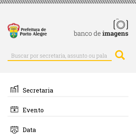
Pular
para
o
conteúdo
principal
Busc
Buscar
Buscar
por
secretaria,
assunto
ou
palavra-
Secretaria
chave
Evento
Data