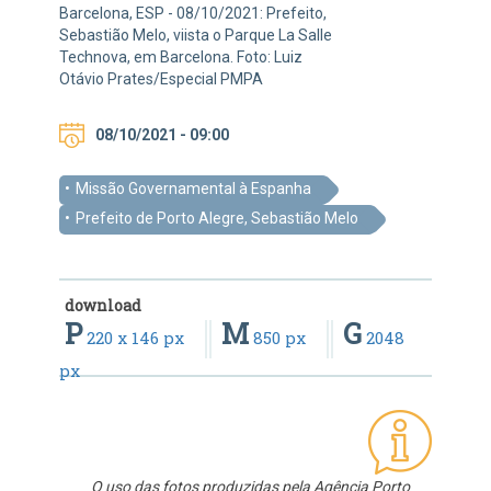
Barcelona, ESP - 08/10/2021: Prefeito,
Sebastião Melo, viista o Parque La Salle
Technova, em Barcelona. Foto: Luiz
Otávio Prates/Especial PMPA
08/10/2021 - 09:00
Missão Governamental à Espanha
Prefeito de Porto Alegre, Sebastião Melo
download
P
M
G
220 x 146 px
850 px
2048
px
O uso das fotos produzidas pela Agência Porto