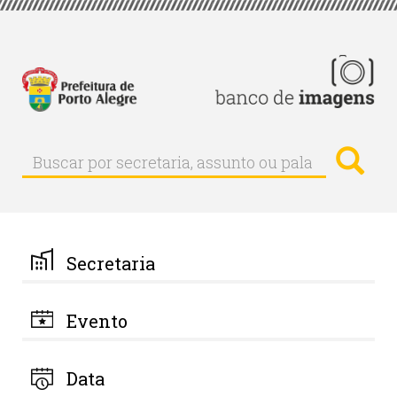
Pular
para
o
conteúdo
principal
Busc
Buscar
Buscar
por
secretaria,
assunto
ou
palavra-
Secretaria
chave
Evento
Data