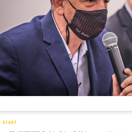
:
61697