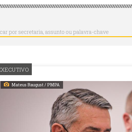
r
ar
aria,
to
a-
EXECUTIVO
Mateus Raugust / PMPA