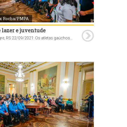
x Rocha/PMPA
 lazer e juventude
Porto Alegre, RS 22/09/2021: Os atletas gaúchos que participaram dos Jogos Paralímpicos de Tóquio foram homenageados pela prefeitura nesta quarta-feira, 22. A cerimônia de entrega dos certificados foi realizada no Paço Municipal. Foto: Alex Rocha/PMPA