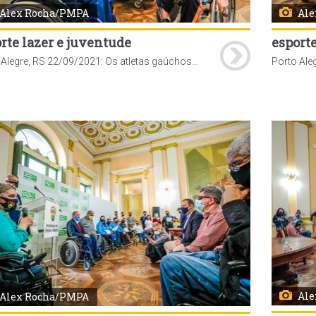
Alex Rocha/PMPA
Ale
rte lazer e juventude
esporte
Porto Alegre, RS 22/09/2021: Os atletas gaúchos que participaram dos Jogos Paralímpicos de Tóquio foram homenageados pela prefeitura nesta quarta-feira, 22. A cerimônia de entrega dos certificados foi realizada no Paço Municipal. Foto: Alex Rocha/PMPA
Ale
Alex Rocha/PMPA