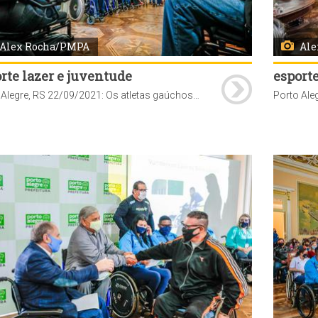
Alex Rocha/PMPA
Ale
rte lazer e juventude
esporte
Porto Alegre, RS 22/09/2021: Os atletas gaúchos que participaram dos Jogos Paralímpicos de Tóquio foram homenageados pela prefeitura nesta quarta-feira, 22. A cerimônia de entrega dos certificados foi realizada no Paço Municipal. Foto: Alex Rocha/PMPA