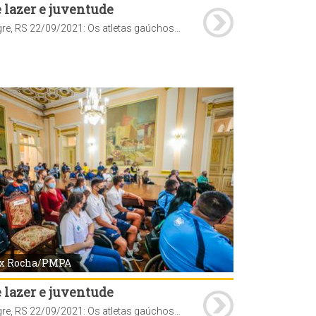
 lazer e juventude
Porto Alegre, RS 22/09/2021: Os atletas gaúchos que participaram dos Jogos Paralímpicos de Tóquio foram homenageados pela prefeitura nesta quarta-feira, 22. A cerimônia de entrega dos certificados foi realizada no Paço Municipal. Foto: Alex Rocha/PMPA
x Rocha/PMPA
 lazer e juventude
Porto Alegre, RS 22/09/2021: Os atletas gaúchos que participaram dos Jogos Paralímpicos de Tóquio foram homenageados pela prefeitura nesta quarta-feira, 22. A cerimônia de entrega dos certificados foi realizada no Paço Municipal. Foto: Alex Rocha/PMPA