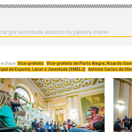
r
ar
aria,
to
a-
ra-chave:
Vice-prefeito
,
Vice-prefeito de Porto Alegre, Ricardo Go
ipal de Esporte, Lazer e Juventude (SMELJ)
,
Antônio Carlos de Oliv