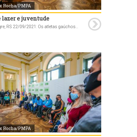
x Rocha/PMPA
 lazer e juventude
Porto Alegre, RS 22/09/2021: Os atletas gaúchos que participaram dos Jogos Paralímpicos de Tóquio foram homenageados pela prefeitura nesta quarta-feira, 22. A cerimônia de entrega dos certificados foi realizada no Paço Municipal. Foto: Alex Rocha/PMPA
x Rocha/PMPA