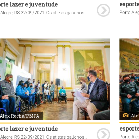
esporte
rte lazer e juventude
Porto Alegre, RS 22/09/2021: Os atletas gaúchos que participaram dos Jogos Paralímpicos de Tóquio foram homenageados pela prefeitura nesta quarta-feira, 22. A cerimônia de entrega dos certificados foi realizada no Paço Municipal. Foto: Alex Rocha/PMPA
Ale
Alex Rocha/PMPA
esporte
rte lazer e juventude
Porto Alegre, RS 22/09/2021: Os atletas gaúchos que participaram dos Jogos Paralímpicos de Tóquio foram homenageados pela prefeitura nesta quarta-feira, 22. A cerimônia de entrega dos certificados foi realizada no Paço Municipal. Foto: Alex Rocha/PMPA