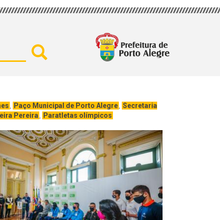
Buscar por secretaria, assu
mes
,
Paço Municipal de Porto Alegre
,
Secretaria
eira Pereira
,
Paratletas olímpicos