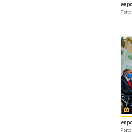
espo
espo