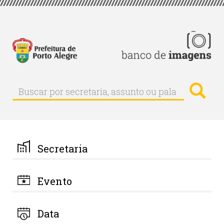
Pular
para
o
conteúdo
principal
Busc
Buscar
Buscar
por
secretaria,
assunto
ou
palavra-
Secretaria
chave
Evento
Data