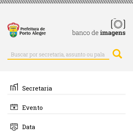
Pular
para
o
conteúdo
principal
Busc
Buscar
Buscar
por
secretaria,
assunto
ou
palavra-
Secretaria
chave
Evento
Data