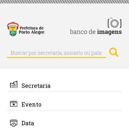
Pular
para
o
conteúdo
principal
Busc
Buscar
Buscar
por
secretaria,
assunto
ou
palavra-
Secretaria
chave
Evento
Data