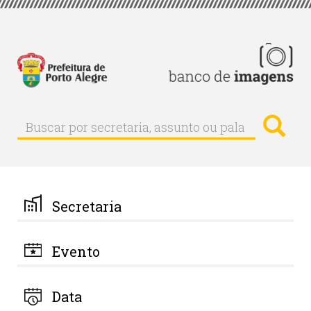
Pular
para
o
conteúdo
principal
Busc
Buscar
Buscar
por
secretaria,
assunto
ou
palavra-
Secretaria
chave
Evento
Data