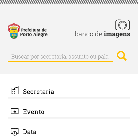
Pular
para
o
conteúdo
principal
Busc
Buscar
Buscar
por
secretaria,
assunto
ou
palavra-
Secretaria
chave
Evento
Data