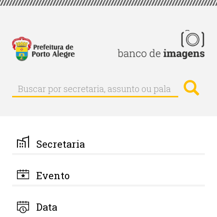
Pular
para
o
conteúdo
principal
Busc
Buscar
Buscar
por
secretaria,
assunto
ou
palavra-
Secretaria
chave
Evento
Data