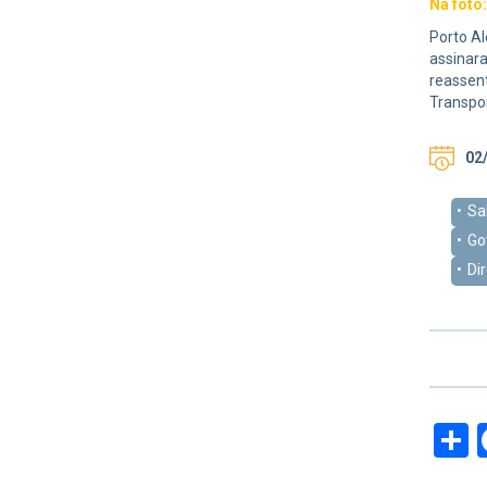
Na foto
Porto Al
assinara
reassent
Transpor
02/
Sa
Go
Di
S