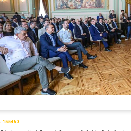
:
155460