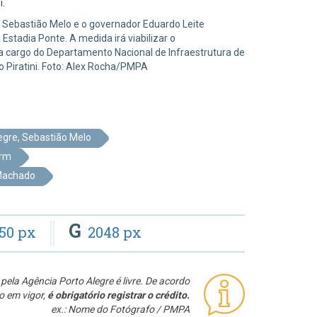
.
ito Sebastião Melo e o governador Eduardo Leite
stadia Ponte. A medida irá viabilizar o
a cargo do Departamento Nacional de Infraestrutura de
io Piratini. Foto: Alex Rocha/PMPA
egre, Sebastião Melo
orm
 Machado
G
50 px
2048 px
pela Agência Porto Alegre é livre. De acordo
o em vigor,
é obrigatório registrar o crédito.
ex.: Nome do Fotógrafo / PMPA