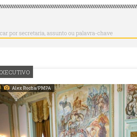
r
ar
aria,
to
a-
EXECUTIVO
Alex Rocha/PMPA