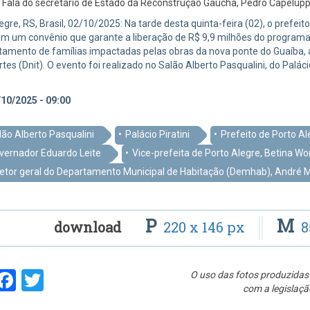
:
Fala do secretário de Estado da Reconstrução Gaúcha, Pedro Capeluppi
egre, RS, Brasil, 02/10/2025: Na tarde desta quinta-feira (02), o prefe
m um convênio que garante a liberação de R$ 9,9 milhões do programa E
amento de famílias impactadas pelas obras da nova ponte do Guaíba, 
tes (Dnit). O evento foi realizado no Salão Alberto Pasqualini, do Palác
10/2025 - 09:00
lão Alberto Pasqualini
Palácio Piratini
Prefeito de Porto Al
vernador Eduardo Leite
Vice-prefeita de Porto Alegre, Betina W
retor geral do Departamento Municipal de Habitação (Demhab), André
P
M
download
220 x 146 px
8
hare
Facebook
Twitter
O uso das fotos produzidas 
com a legislaçã