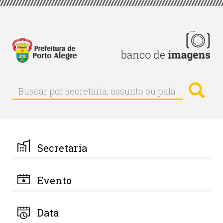
Pular
para
o
conteúdo
principal
Busc
Buscar
Buscar
por
secretaria,
assunto
ou
palavra-
Secretaria
chave
Evento
Data