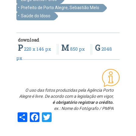
Prefeito de Porto Alegre, Sebastião Melo
Saúde do Idoso
download
P
M
G
220 x 146 px
850 px
2048
px
O uso das fotos produzidas pela Agência Porto
Alegre é livre. De acordo com a legislação em vigor,
é obrigatório registrar o crédito.
ex.: Nome do Fotógrafo / PMPA
Share
Facebook
Twitter