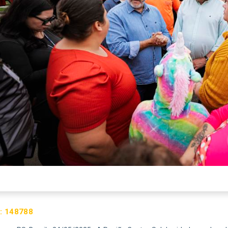
:
148788