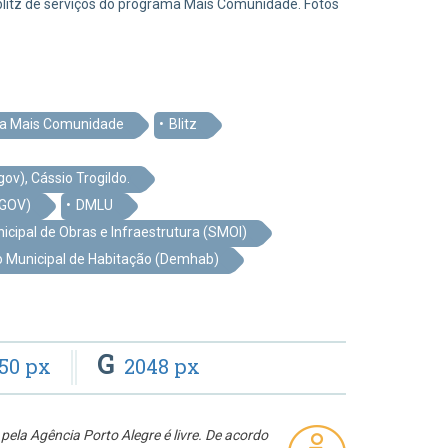
 blitz de serviços do programa Mais Comunidade. Fotos
a Mais Comunidade
Blitz
v), Cássio Trogildo.
MGOV)
DMLU
icipal de Obras e Infraestrutura (SMOI)
 Municipal de Habitação (Demhab)
G
50 px
2048 px
pela Agência Porto Alegre é livre. De acordo