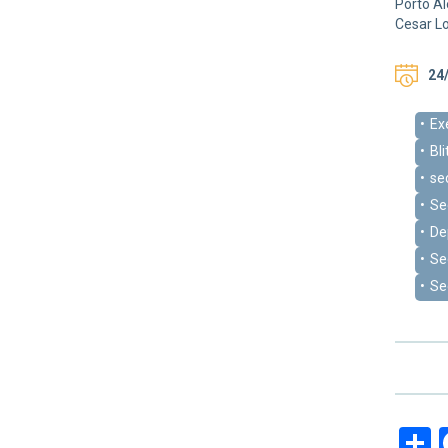
Porto Al
Cesar L
24/
Ex
Bl
se
Se
De
Se
Se
S