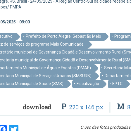
egre, RS, Brasil - 24/05/2025 - A Região Centro-Sul da cidade recebe a
opes/ PMPA
05/2025 - 09:00
ecutivo
Prefeito de Porto Alegre, Sebastião Melo
Program
itz de serviços do programa Mais Comunidade.
cretário municipal de Governança Cidadã e Desenvolvimento Rural (Smgo
cretaria municipal de Governança Cidadã e Desenvolvimento Rural (S
partamento Municipal de Água e Esgotos (DMAE)
Secretaria Mun
cretaria Municipal de Serviços Urbanos (SMSURB)
Departamento
cretaria Municipal de Saúde (SMS)
Fiscalização
EPTC
P
M
download
220 x 146 px
8
hare
Facebook
Twitter
O uso das fotos produzidas 