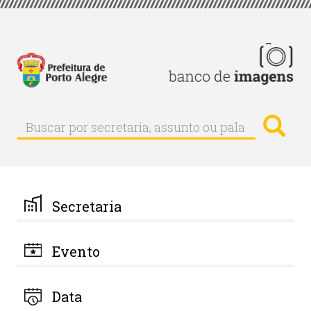
Pular
para
o
conteúdo
principal
Busc
Buscar
Buscar
por
secretaria,
assunto
ou
palavra-
Secretaria
chave
Evento
Data