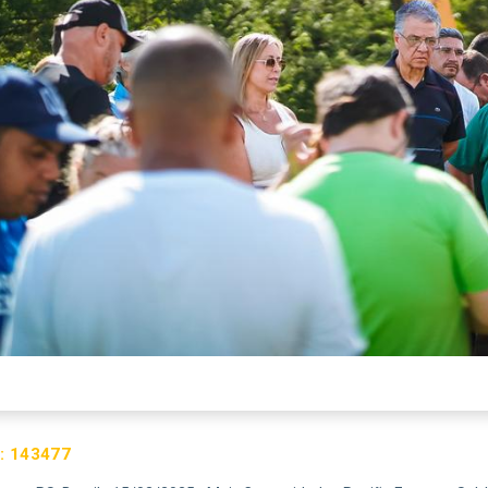
:
143477