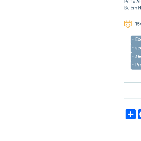
Porto Al
Belém N
15/
Ex
se
se
Pr
S