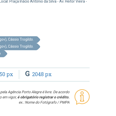
al: Praça Inácio Antônio da Silva - Av. Heitor Vieira -
v), Cássio Trogildo.
v), Cássio Trogildo.
o
G
50 px
2048 px
pela Agência Porto Alegre é livre. De acordo
o em vigor,
é obrigatório registrar o crédito.
ex.: Nome do Fotógrafo / PMPA