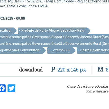
egre, RS, Brasil - 15/02/2025 - Mais Comunidade - Região Extremo Sul. Loc
ovo. Fotos: Cesar Lopes/ PMPA
02/2025 - 09:00
ecutivo
Prefeito de Porto Alegre, Sebastião Melo
cretário municipal de Governança Cidadã e Desenvolvimento Rural (Smgo
cretário municipal de Governança Cidadã e Desenvolvimento Rural (Smgo
ograma Mais Comunidade
Extremo Sul
Bairro Belém Velh
P
M
download
220 x 146 px
8
hare
Facebook
Twitter
O uso das fotos produzidas 
com a legislaçã