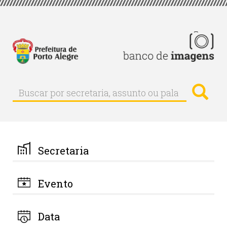
Pular
para
o
conteúdo
principal
Busc
Buscar
Buscar
por
secretaria,
assunto
ou
palavra-
Secretaria
chave
Evento
Data