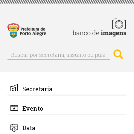
Pular
para
o
conteúdo
principal
Busc
Buscar
Buscar
por
secretaria,
assunto
ou
palavra-
Secretaria
chave
Evento
Data