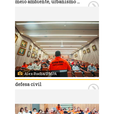
meio ambiente, urbanismo e sustentabilidade
Porto Alegre, RS, Brasil - 23/09/2025: A Secretaria Municipal do Meio Ambiente, Urbanismo e Sustentabilidade (Smamus) participa da 14ª Bienal Internacional de Arquitetura de São Paulo (BIAsp) com a exposição de dois projetos que apresentam soluções para os desafios urbanos e climáticos de Porto Alegre. As iniciativas são a Operação Urbana Consorciada (OUC) Regenera Dilúvio e o Plano Urbanístico Ambiental para o Desenvolvimento Sustentável do bairro Arquipélago. Foto: Divulgação / SMAMUS / PMPA
Alex Rocha/PMPA
defesa civil
Porto Alegre, RS, 11/03/2025: Porto Alegre sedia nesta terça-feira, 11, e quarta-feira, 12, o Workshop de Preparação e Mitigação de Desastres Climáticos, evento que visa fortalecer a governança de risco e aprimorar a capacidade institucional para resposta a eventos extremos. O encontro acontece na sede da Federação da Agricultura do Estado do Rio Grande do Sul - Farsul, e conta com a participação de representantes de secretarias municipais, especialistas nacionais e internacionais e integrantes da sociedade civil. Foto: Alex Rocha/PMPA