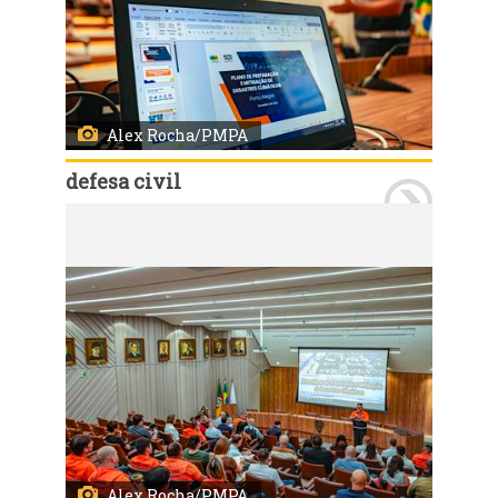
Alex Rocha/PMPA
defesa civil
Porto Alegre, RS, 11/03/2025: Porto Alegre sedia nesta terça-feira, 11, e quarta-feira, 12, o Workshop de Preparação e Mitigação de Desastres Climáticos, evento que visa fortalecer a governança de risco e aprimorar a capacidade institucional para resposta a eventos extremos. O encontro acontece na sede da Federação da Agricultura do Estado do Rio Grande do Sul - Farsul, e conta com a participação de representantes de secretarias municipais, especialistas nacionais e internacionais e integrantes da sociedade civil. Foto: Alex Rocha/PMPA
Alex Rocha/PMPA