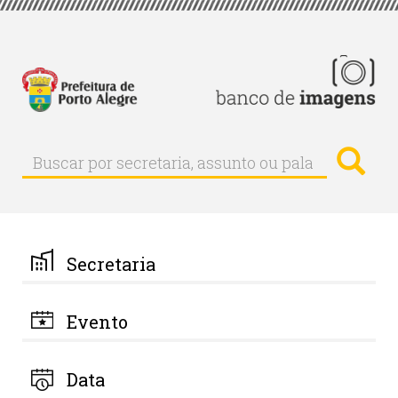
Pular
para
o
conteúdo
principal
Busc
Buscar
Buscar
por
secretaria,
assunto
ou
palavra-
Secretaria
chave
Evento
Data