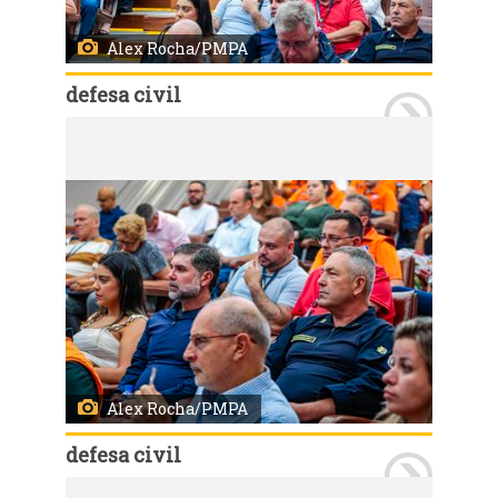
Alex Rocha/PMPA
defesa civil
Porto Alegre, RS, 11/03/2025: Porto Alegre sedia nesta terça-feira, 11, e quarta-feira, 12, o Workshop de Preparação e Mitigação de Desastres Climáticos, evento que visa fortalecer a governança de risco e aprimorar a capacidade institucional para resposta a eventos extremos. O encontro acontece na sede da Federação da Agricultura do Estado do Rio Grande do Sul - Farsul, e conta com a participação de representantes de secretarias municipais, especialistas nacionais e internacionais e integrantes da sociedade civil. Foto: Alex Rocha/PMPA
Alex Rocha/PMPA
defesa civil
Porto Alegre, RS, 11/03/2025: Porto Alegre sedia nesta terça-feira, 11, e quarta-feira, 12, o Workshop de Preparação e Mitigação de Desastres Climáticos, evento que visa fortalecer a governança de risco e aprimorar a capacidade institucional para resposta a eventos extremos. O encontro acontece na sede da Federação da Agricultura do Estado do Rio Grande do Sul - Farsul, e conta com a participação de representantes de secretarias municipais, especialistas nacionais e internacionais e integrantes da sociedade civil. Foto: Alex Rocha/PMPA