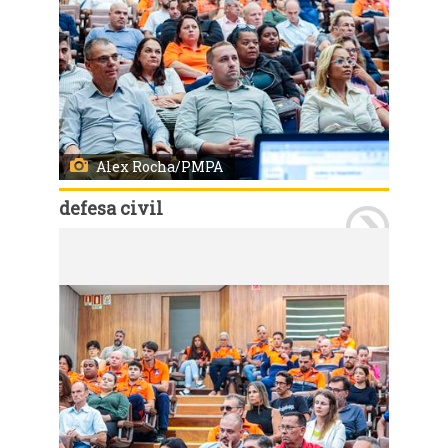
Alex Rocha/PMPA
defesa civil
Porto Alegre, RS, 11/03/2025: Porto Alegre sedia nesta terça-feira, 11, e quarta-feira, 12, o Workshop de Preparação e Mitigação de Desastres Climáticos, evento que visa fortalecer a governança de risco e aprimorar a capacidade institucional para resposta a eventos extremos. O encontro acontece na sede da Federação da Agricultura do Estado do Rio Grande do Sul - Farsul, e conta com a participação de representantes de secretarias municipais, especialistas nacionais e internacionais e integrantes da sociedade civil. Foto: Alex Rocha/PMPA