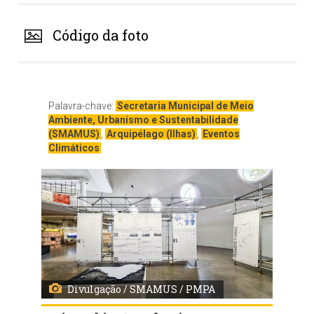
Código da foto
Palavra-chave:
Secretaria Municipal de Meio
Ambiente, Urbanismo e Sustentabilidade
(SMAMUS)
,
Arquipélago (Ilhas)
,
Eventos
Climáticos
Divulgação / SMAMUS / PMPA