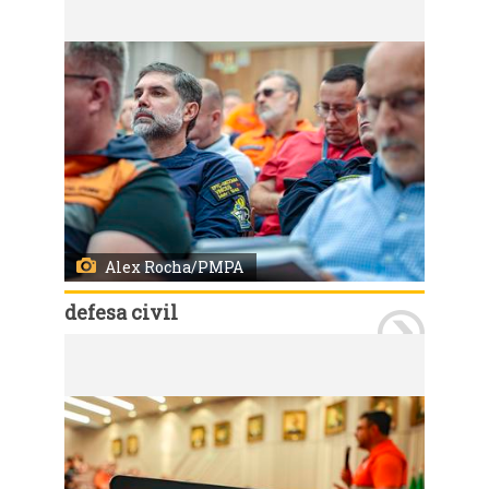
Alex Rocha/PMPA
defesa civil
Porto Alegre, RS, 11/03/2025: Porto Alegre sedia nesta terça-feira, 11, e quarta-feira, 12, o Workshop de Preparação e Mitigação de Desastres Climáticos, evento que visa fortalecer a governança de risco e aprimorar a capacidade institucional para resposta a eventos extremos. O encontro acontece na sede da Federação da Agricultura do Estado do Rio Grande do Sul - Farsul, e conta com a participação de representantes de secretarias municipais, especialistas nacionais e internacionais e integrantes da sociedade civil. Foto: Alex Rocha/PMPA