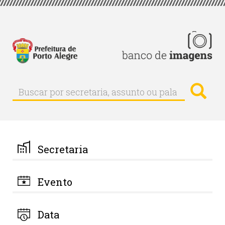
Pular
para
o
conteúdo
principal
Busc
Buscar
Buscar
por
secretaria,
assunto
ou
palavra-
Secretaria
chave
Evento
Data