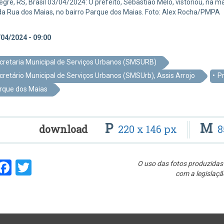
egre, RS, Brasil 03/04/2024: O prefeito, Sebastião Melo, vistoriou, na ma
da Rua dos Maias, no bairro Parque dos Maias. Foto: Alex Rocha/PMPA
04/2024 - 09:00
cretaria Municipal de Serviços Urbanos (SMSURB)
cretário Municipal de Serviços Urbanos (SMSUrb), Assis Arrojo
Pr
rque dos Maias
P
M
download
220 x 146 px
8
hare
Facebook
Twitter
O uso das fotos produzidas 
com a legislaçã