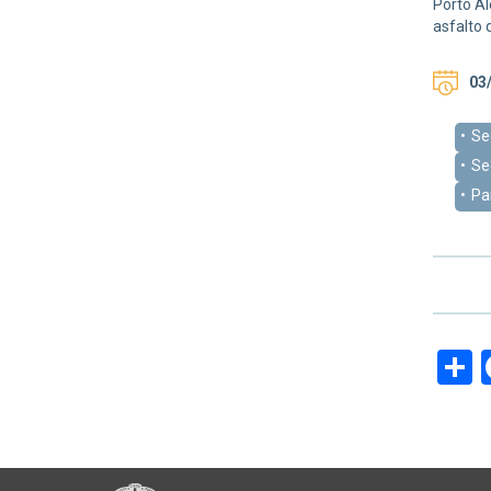
Porto Al
asfalto 
03/
Se
Se
Pa
S