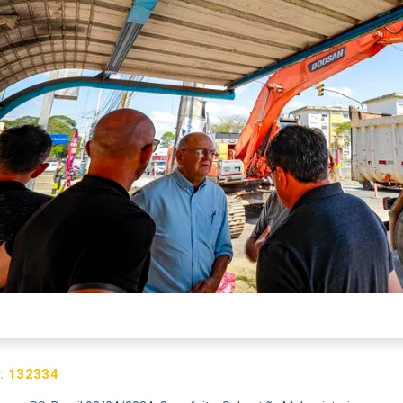
:
132334