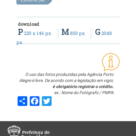
download
P
M
G
220 x 146 px
850 px
2048
px
O uso das fotos produzidas pela Agência Porto
Alegre é livre. De acordo com a legislação em vigor,
é obrigatório registrar o crédito.
ex.: Nome do Fotógrafo / PMPA
Share
Facebook
Twitter