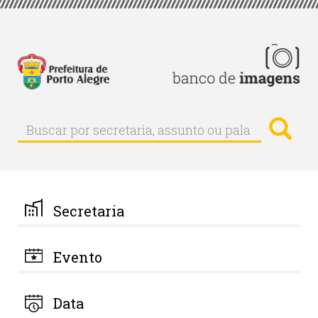
Pular
para
o
conteúdo
principal
Busc
Buscar
Buscar
por
secretaria,
assunto
ou
palavra-
Secretaria
chave
Evento
Data