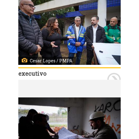
Cesar Lopes / PMPA
executivo
Porto Alegre, RS, Brasil - 22/07/2026 - Assinatura da ordem de início da obra da EMEI Colinas da Baltazar. Local: Rua Lajes, 150, bairro Parque Santa Fé. Fotos: Cesar Lopes/ PMPA