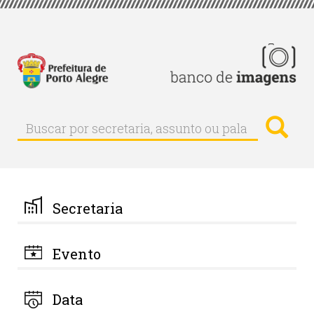
Pular
para
o
conteúdo
principal
Busc
Buscar
Buscar
por
secretaria,
assunto
ou
palavra-
Secretaria
chave
Evento
Data