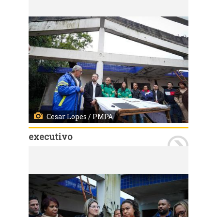
Cesar Lopes / PMPA
executivo
Porto Alegre, RS, Brasil - 22/07/2026 - Assinatura da ordem de início da obra da EMEI Colinas da Baltazar. Local: Rua Lajes, 150, bairro Parque Santa Fé. Fotos: Cesar Lopes/ PMPA